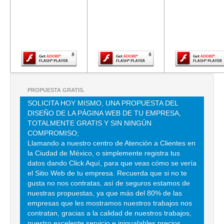
requiere una
requiere una
requiere u
NYLACAST DE MEXICO
versión más
versión más
versión m
reciente de
reciente de
reciente d
AVE DOLORES HIDALGO 697-B , CIUDAD INDUSTRIAL , C.P 36541 ,
Adobe Flash
Adobe Flash
Adobe Fla
IRAPUATO , GTO
Player.
Player.
Player.
TEL:(462)622-5644
NYLACERO
SN JUAN TLIHUACA 60 , SAN JUAN TLIHUACA , C.P 02400 , DF
PROPUESTA GRATIS.
TEL:(55)5394-1139
SOLICITA HOY MISMO, UNA PROPUESTA DEL
DISEÑO DE LA PÁGINA WEB DE TU EMPRESA,
TOTALMENTE GRATIS Y SIN NINGÚN
ACEROS Y METALES MASK
COMPROMISO;
Llamando a nuestro centro de Atención a Clientes en
NORTE 1 4618 , DEFENSORES DE LA REPUBLICA
la Ciudad de México, o simplemente registra tus
TEL:(55)5368-6592
datos dando Click Aquí, para que veas cómo se vería
el Sitio Web de tu empresa. Recuerda que si no te
gusta no nos contratas, así de seguros estamos de
METALES DIAZ SA DE CV
nuestras propuestas, ya que más del 80% de las
empresas que les mostramos nuestros trabajos nos
AVE JOSE MA VERTIZ 270 , DOCTORES
contratan, gracias a la calidad de nuestros trabajos,
TEL:(55)5578-9155
nuestro excelente servicio e inigualables precios.