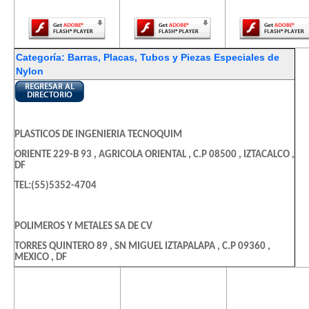
Player.
Player.
Player.
Categoría: Barras, Placas, Tubos y Piezas Especiales de
Nylon
PLASTICOS DE INGENIERIA TECNOQUIM
ORIENTE 229-B 93 , AGRICOLA ORIENTAL , C.P 08500 , IZTACALCO ,
DF
TEL:(55)5352-4704
POLIMEROS Y METALES SA DE CV
TORRES QUINTERO 89 , SN MIGUEL IZTAPALAPA , C.P 09360 ,
MEXICO , DF
TEL:(55)5686-1486
El contenido de
El contenido de
El contenido
esta página
esta página
esta págin