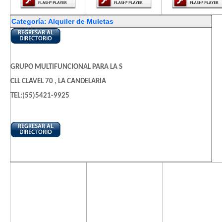
Categoría: Alquiler de Muletas
GRUPO MULTIFUNCIONAL PARA LA S
CLL CLAVEL 70 , LA CANDELARIA
TEL:(55)5421-9925
El contenido de
El contenido de
El contenido
esta página
esta página
esta págin
requiere una
requiere una
requiere u
versión más
versión más
versión m
reciente de
reciente de
reciente d