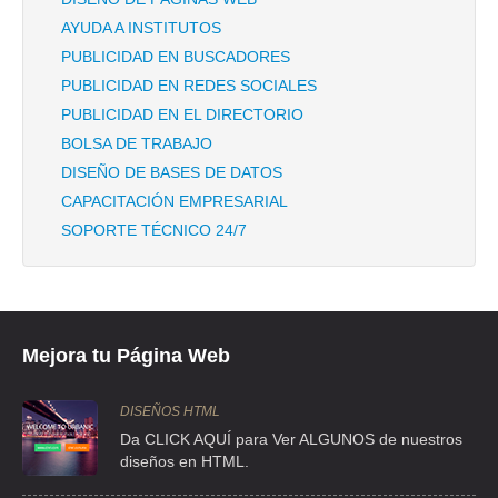
AYUDA A INSTITUTOS
PUBLICIDAD EN BUSCADORES
PUBLICIDAD EN REDES SOCIALES
PUBLICIDAD EN EL DIRECTORIO
BOLSA DE TRABAJO
DISEÑO DE BASES DE DATOS
CAPACITACIÓN EMPRESARIAL
SOPORTE TÉCNICO 24/7
Mejora tu Página Web
DISEÑOS HTML
Da CLICK AQUÍ para Ver ALGUNOS de nuestros
diseños en HTML.