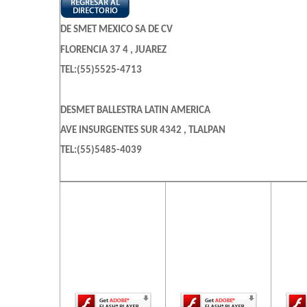
DE SMET MEXICO SA DE CV
FLORENCIA 37 4 , JUAREZ
TEL:(55)5525-4713
DESMET BALLESTRA LATIN AMERICA
AVE INSURGENTES SUR 4342 , TLALPAN
TEL:(55)5485-4039
DESMET BALLESTRA LATIN AMERICA
El contenido de
El contenido de
El c
esta página
esta página
es
AVE INSURGENTES SUR 4342 , TLALPAN
requiere una
requiere una
req
TEL:(55)5485-6386
versión más
versión más
ve
reciente de
reciente de
re
Adobe Flash
Adobe Flash
Ado
EQUIREPSA MEXICANA
Player.
Player.
AVE INSURGENTES SUR 4342 10 , TLALPAN