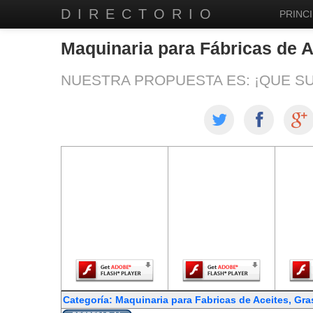
DIRECTORIO
PRINCI
Maquinaria para Fábricas de 
NUESTRA PROPUESTA ES: ¡QUE S
El contenido de
El contenido de
El co
esta página
esta página
est
requiere una
requiere una
req
versión más
versión más
ver
reciente de
reciente de
re
Adobe Flash
Adobe Flash
Ado
Player.
Player.
Categoría: Maquinaria para Fabricas de Aceites, Gr