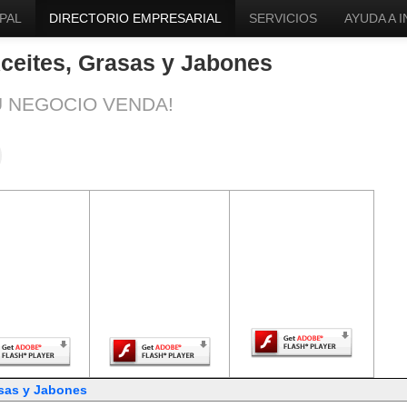
PAL
DIRECTORIO EMPRESARIAL
SERVICIOS
AYUDA A 
Aceites, Grasas y Jabones
U NEGOCIO VENDA!
ntenido de
El contenido de
El contenido de
a página
esta página
esta página
uiere una
requiere una
requiere una
sión más
versión más
versión más
ciente de
reciente de
reciente de Adobe
be Flash
Adobe Flash
Flash Player.
Player.
Player.
asas y Jabones