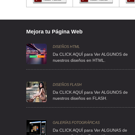
TEL:(55)5485-6298
SKANDIA SERV MEXICO DE
CLL JAIME BALMES 11 3 , LOS MORALES
Mejora tu Página Web
TEL:(55)5557-4520
DISEÑOS HTML
Da CLICK AQUÍ para Ver ALGUNOS de
SKANDIA SERV MEXICO DE
nuestros diseños en HTML.
CLL BOSQUE CIRUELOS 162 1 , BOSQUES DE LAS LOMAS
TEL:(55)5251-0611
DISEÑOS FLASH
Da CLICK AQUÍ para Ver ALGUNOS de
nuestros diseños en FLASH.
GALERÍAS FOTOGRÁFICAS
Da CLICK AQUÍ para Ver ALGUNAS de