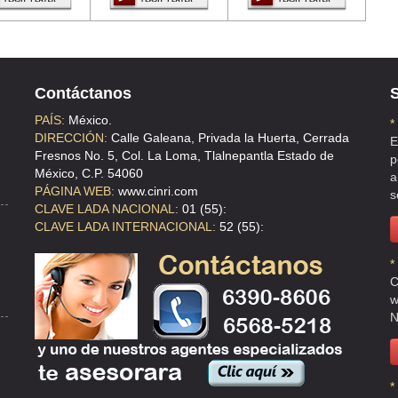
Contáctanos
S
PAÍS:
México.
*
DIRECCIÓN:
Calle Galeana, Privada la Huerta, Cerrada
E
Fresnos No. 5, Col. La Loma, Tlalnepantla Estado de
p
México, C.P. 54060
a
PÁGINA WEB:
www.cinri.com
s
CLAVE LADA NACIONAL:
01 (55):
CLAVE LADA INTERNACIONAL:
52 (55):
*
C
w
N
*