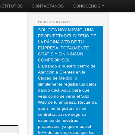
INSTITUTOS
CONTÁCTANOS
CONÓCENOS
PROPUESTA GRATIS.
SOLICITA HOY MISMO, UNA
PROPUESTA DEL DISEÑO DE
LA PÁGINA WEB DE TU
EMPRESA, TOTALMENTE
GRATIS Y SIN NINGÚN
COMPROMISO;
Llamando a nuestro centro de
Atención a Clientes en la
Ciudad de México, o
simplemente registra tus datos
dando Click Aquí, para que
veas cómo se vería el Sitio
Web de tu empresa. Recuerda
que si no te gusta no nos
contratas, así de seguros
estamos de nuestras
propuestas, ya que más del
80% de las empresas que les