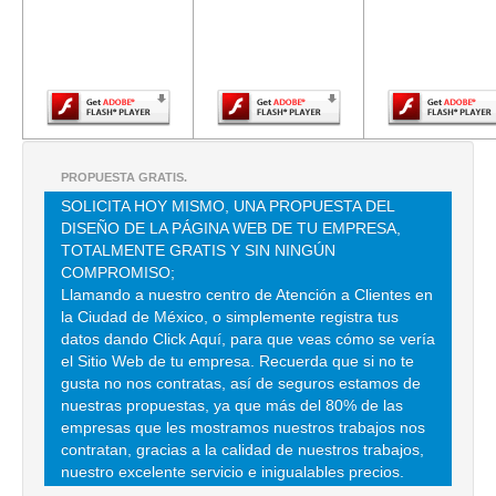
versión más
versión más
versión m
reciente de
reciente de
reciente d
DOMICILIO CONOCIDO S/N , COSMOPOLITA , C.P 02670 ,
Adobe Flash
Adobe Flash
Adobe Fla
AZCAPOTZALCO , DF
Player.
Player.
Player.
TEL:(55)5556-9991
A TECNOLOGIA HERRAMIENTAS
AVE RIO DE LA LOZA 12 1 , SAN MIGUEL CHALMA
PROPUESTA GRATIS.
TEL:(55)5392-2663
SOLICITA HOY MISMO, UNA PROPUESTA DEL
DISEÑO DE LA PÁGINA WEB DE TU EMPRESA,
TOTALMENTE GRATIS Y SIN NINGÚN
ALTA TECNOLOGIA EN HERRAMIENTAS
COMPROMISO;
Llamando a nuestro centro de Atención a Clientes en
AVE DOCTOR RIO DE LA LOZA 12 1 , SAN MIGUEL CHALMA
la Ciudad de México, o simplemente registra tus
TEL:(55)5391-1409
datos dando Click Aquí, para que veas cómo se vería
el Sitio Web de tu empresa. Recuerda que si no te
gusta no nos contratas, así de seguros estamos de
AUTOFINANCIEMAIENTO RAL
nuestras propuestas, ya que más del 80% de las
empresas que les mostramos nuestros trabajos nos
AVE BENITO JUAREZ 56 , EL CORTIJO
contratan, gracias a la calidad de nuestros trabajos,
TEL:(55)5565-9017
nuestro excelente servicio e inigualables precios.