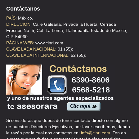
TEL:(55)5775-0465
Contáctanos
PAÍS:
México.
ISCAR DE MEXICO
DIRECCIÓN:
Calle Galeana, Privada la Huerta, Cerrada
Fresnos No. 5, Col. La Loma, Tlalnepantla Estado de México,
CLL MORELOS 107 3 , VALLE DE LUCES
C.P. 54060
TEL:(55)5445-7069
PÁGINA WEB:
www.cinri.com
CLAVE LADA NACIONAL:
01 (55):
CLAVE LADA INTERNACIONAL:
52 (55):
MEJICORO
CLL 29 S/N B 304 , U H INDEPENDENCIA
TEL:(55)5295-4540
Si consideras que debes de tener contacto directo con alguno
de nuestros Directores Ejecutivos, por favor escríbenos, dando
la razón por la cual nos contactas en:
info@cinri.com
. Ten en