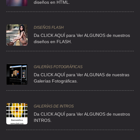
diseños en HTML.
G TORRES HERRAMIENTAS Y MAQUINAS
BLV MANUEL AVILA CAMACHO 1903 401 , CIUDAD SATELITE
DISEÑOS FLASH
TEL:(55)5393-0108
Da CLICK AQUÍ para Ver ALGUNOS de nuestros
diseños en FLASH.
HERRAMIENTAS ESPECIALES DAFARZA
CLL LOMA ADRIANA 1 2 , LOMAS CHRISTI
GALERÍAS FOTOGRÁFICAS
TEL:(55)5343-1981
Da CLICK AQUÍ para Ver ALGUNAS de nuestras
Galerías Fotográficas.
HERRAMIENTAS GEMELO
AVE LAS GRANJAS 149 1 , JARDIN AZPEITIA
GALERÍAS DE INTROS
TEL:(55)2465-0083
Da
CLICK AQUÍ para Ver ALGUNOS de nuestros
INTROS.
HERRAMIENTAS SUROC
CLLE TREINTA Y SIETE 62 , PRADOS DE SANTA CLARA