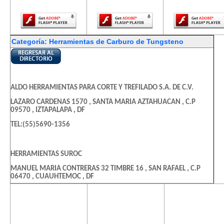
Player.
Player.
Player.
Categoría: Herramientas de Carburo de Tungsteno
ALDO HERRAMIENTAS PARA CORTE Y TREFILADO S.A. DE C.V.
LAZARO CARDENAS 1570 , SANTA MARIA AZTAHUACAN , C.P
09570 , IZTAPALAPA , DF
TEL:(55)5690-1356
HERRAMIENTAS SUROC
MANUEL MARIA CONTRERAS 32 TIMBRE 16 , SAN RAFAEL , C.P
06470 , CUAUHTEMOC , DF
TEL:(55)5774-6143
El contenido de
El contenido de
El contenido
esta página
esta página
esta págin
requiere una
requiere una
requiere u
MOCTEZUMA INTERNACIONAL DE HER