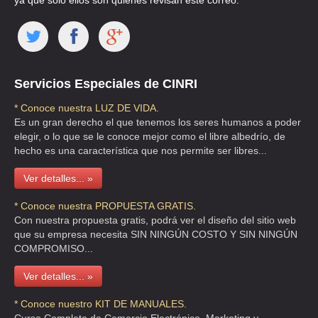
ya que solo ellos son quienes revisan este correo.
HEALTH HOME
BLV ADOLFO LOPEZ MATEOS 201 PB , SANTA CRUZ ACATLAN
TEL:(55)5363-8652
Servicios Especiales de CINRI
* Conoce nuestra LUZ DE VIDA.
HEALTH MEXICANA
Es un gran derecho el que tenemos los seres humanos a poder
CLZ IGNACIO ZARAGOZA 1065 A , AGRICOLA ORIENTAL
elegir, o lo que se le conoce mejor como el libre albedrío, de
hecho es una característica que nos permite ser libres...
TEL:(55)2235-0145
Ver detalles... »
HEALTH PROGRAMS DE MEXICO
* Conoce nuestra PROPUESTA GRATIS.
AVE BAJA CALIFORNIA EJE 3 SUR 146 5 S/N 5 , ROMA SUR
Con nuestra propuesta gratis, podrá ver el diseño del sitio web
que su empresa necesita SIN NINGÚN COSTO Y SIN NINGÚN
TEL:(55)5574-5189
COMPROMISO...
Ver detalles... »
HEALTH PROJECTS MEXICO
AVE RIO MIXCOAC 36 10 , ACTIPAN
* Conoce nuestro KIT DE MANUALES.