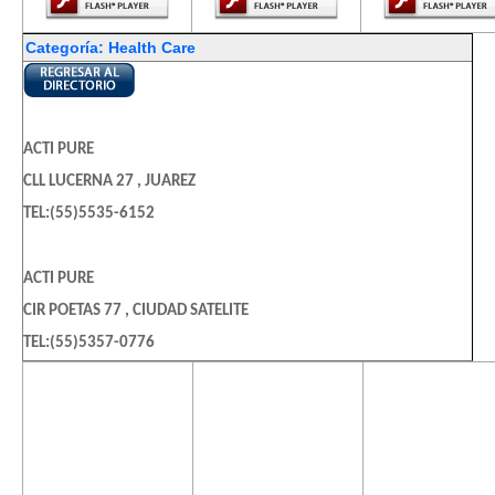
Categoría: Health Care
ACTI PURE
CLL LUCERNA 27 , JUAREZ
TEL:(55)5535-6152
ACTI PURE
CIR POETAS 77 , CIUDAD SATELITE
TEL:(55)5357-0776
El contenido de
El contenido de
El contenido
esta página
esta página
esta págin
CARE
requiere una
requiere una
requiere u
AVE MAGDALENA 140 2 , DEL VALLE
versión más
versión más
versión m
reciente de
reciente de
reciente d
TEL:(55)5536-2944