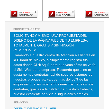
Adobe Flash
Adobe Flash
Adobe Fla
Player.
Player.
Player.
CARE 60 MEXICO
DGL PATRIOTISMO 1 6 , HIPODROMO CONDESA
TEL:(55)5277-8084
PROPUESTA GRATIS.
SOLICITA HOY MISMO, UNA PROPUESTA DEL
CARE CONSTRUCCIONES
DISEÑO DE LA PÁGINA WEB DE TU EMPRESA,
PSE DE LA REFORMA 2355 , LOMAS DE REFORMA
TOTALMENTE GRATIS Y SIN NINGÚN
COMPROMISO;
TEL:(55)5245-0214
Llamando a nuestro centro de Atención a Clientes en
la Ciudad de México, o simplemente registra tus
datos dando Click Aquí, para que veas cómo se vería
CARE LEARNING SC
el Sitio Web de tu empresa. Recuerda que si no te
AVE DE LOS PINOS 64 , SAN CLEMENTE
gusta no nos contratas, así de seguros estamos de
nuestras propuestas, ya que más del 80% de las
TEL:(55)5635-7491
empresas que les mostramos nuestros trabajos nos
contratan, gracias a la calidad de nuestros trabajos,
nuestro excelente servicio e inigualables precios.
CARE TELECOM
CLL ADOLFO PRIETO 1638 , DEL VALLE
SERVICIOS.
DISEÑO DE PÁGINAS WEB