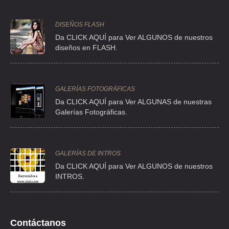
SECCION
TEL:(55)5349-3101
DISEÑOS FLASH
Da CLICK AQUÍ para Ver ALGUNOS de nuestros
diseños en FLASH.
HEALTH AND HOME
AVE LOMAS VERDES 1200 1 L 37E S/N 1 L 37E , LOMAS VERDES 4A
SECCION
TEL:(55)5349-3105
GALERÍAS FOTOGRÁFICAS
Da CLICK AQUÍ para Ver ALGUNAS de nuestras
Galerías Fotográficas.
HEALTH AND HOME
BLV ADOLFO LOPEZ MATEOS 201 PB , SANTA CRUZ ACATLAN
TEL:(55)5373-9618
GALERÍAS DE INTROS
Da
CLICK AQUÍ para Ver ALGUNOS de nuestros
INTROS.
HEALTH CARE AND FITNESS CENTER
CLZ MELCHOR OCAMPO 395 D , ANZURES
TEL:(55)5255-3233
Contáctanos