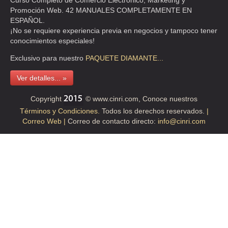
Curso Completo de Comercio Electrónico, Marketing y
TEL:(55)5534-2880
Promoción Web. 42 MANUALES COMPLETAMENTE EN
ESPAÑOL.
¡No se requiere experiencia previa en negocios y tampoco tener
HEALTH STRATEGY MEX
conocimientos especiales!
CLL BOSQUES DE DURAZNOS 67 205 , BOSQUES DE LAS LOMAS
Exclusivo para nuestro
PAQUETE
DIAMANTE...
TEL:(55)5292-3788
Ver detalles... »
HEALTH STRATEGY MEXICO
Copyright
© www.cinri.com, Conoce nuestros
CLL BOSQUES DE DURAZNOS 67 205 , BOSQUES DE LAS LOMAS
Términos y Condiciones.
Todos los derechos reservados.
|
TEL:(55)5292-8550
Correo Web |
Correo de contacto directo:
info@cinri.com
HEALTH STRATEGY MEXICO
CLL BOSQUES DE DURAZNOS 67 205 , BOSQUES DE LAS LOMAS
TEL:(55)5292-8557
HEALTH STRATEGY MEXICO
CLL BOSQUES DE DURAZNOS 67 205 , BOSQUES DE LAS LOMAS