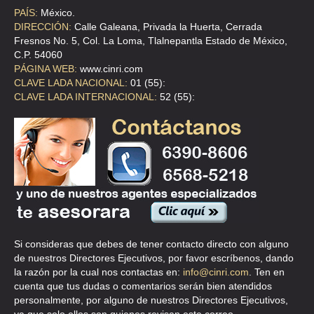
HEALTH DIGITAL SYSTEMS SAPI DE
PAÍS:
México.
DIRECCIÓN:
Calle Galeana, Privada la Huerta, Cerrada
CLL TLACOQUEMECATL 41 B , DEL VALLE
Fresnos No. 5, Col. La Loma, Tlalnepantla Estado de México,
TEL:(55)5335-1723
C.P. 54060
PÁGINA WEB:
www.cinri.com
CLAVE LADA NACIONAL:
01 (55):
HEALTH FITTNESS
CLAVE LADA INTERNACIONAL:
52 (55):
PSE DE LA REFORMA 625 408 S/N 408 , PASEO DE LAS LOMAS
TEL:(55)5292-6969
HEALTH FITTNESS RELAX
PSE DE LA REFORMA 625 102 S/N 102 , PASEO DE LAS LOMAS
TEL:(55)5292-6968
Si consideras que debes de tener contacto directo con alguno
de nuestros Directores Ejecutivos, por favor escríbenos, dando
HEALTH GROUP IND DE MEXICO
la razón por la cual nos contactas en:
info@cinri.com
. Ten en
CLL MEDELLIN 112 , ROMA NORTE
cuenta que tus dudas o comentarios serán bien atendidos
personalmente, por alguno de nuestros Directores Ejecutivos,
TEL:(55)5264-5466