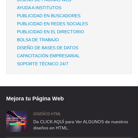
AYUDA A INSTITUTOS
PUBLICIDAD EN BUSCADORES
PUBLICIDAD EN REDES SOCIALES
PUBLICIDAD EN EL DIRECTORIO
BOLSA DE TRABAJO
DISEÑO DE BASES DE DATOS
CAPACITACIÓN EMPRESARIAL
SOPORTE TÉCNICO 24/7
Mejora tu Página Web
DISEÑOS HTML
Da CLICK AQUÍ para Ver ALGUNOS de nuestros
diseños en HTML.