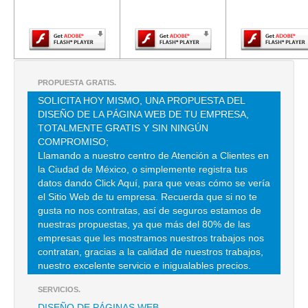
Adobe Flash
Adobe Flash
Adobe Fla
Player.
Player.
Player.
IMPACTO PUBLICITARIO
CALL MANUEL DE NAVARRETE 12 , CIUDAD SATELITE
TEL:(55)5393-3081
PROPUESTA GRATIS.
SOLICITA HOY MISMO, UNA PROPUESTA DEL
DISEÑO DE LA PÁGINA WEB DE TU EMPRESA,
TOTALMENTE GRATIS Y SIN NINGÚN
COMPROMISO;
Llamando a nuestro centro de Atención a Clientes en
la Ciudad de México, o simplemente registra tus
datos dando Click Aquí, para que veas cómo se vería
el Sitio Web de tu empresa. Recuerda que si no te
gusta no nos contratas, así de seguros estamos de
nuestras propuestas, ya que más del 80% de las
empresas que les mostramos nuestros trabajos nos
contratan, gracias a la calidad de nuestros trabajos,
nuestro excelente servicio e inigualables precios.
SERVICIOS.
DISEÑO DE PÁGINAS WEB