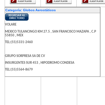
Categoría: Globos Aerostáticos
VOLARE
MEXICO TULANCINGO KM 27.5 , SAN FRANCISCO MAZAPA , C.P
55850 , MEX
TEL:(55)5331-2460
GRUPO SORPRESA SA DE CV
INSURGENTES SUR 453 , HIPODROMO CONDESA
TEL:(55)5564-8679
El contenido de
El contenido de
El contenido
IDEA PROMOCIONALES SA DE CV
esta página
esta página
esta págin
SAN FRANCISCO 46 , EX-HDA DE CRISTO
requiere una
requiere una
requiere u
versión más
versión más
versión m
TEL:(55)5393-3611
reciente de
reciente de
reciente d