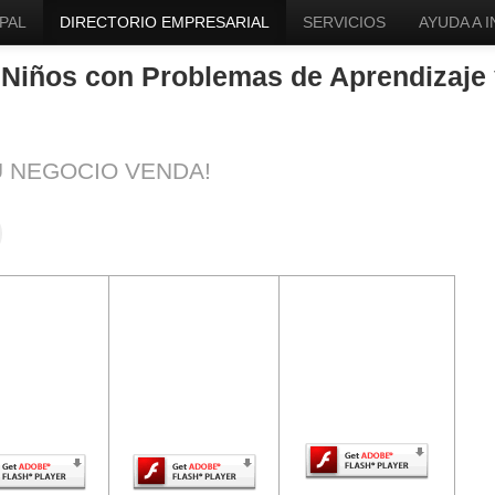
PAL
DIRECTORIO EMPRESARIAL
SERVICIOS
AYUDA A 
 Niños con Problemas de Aprendizaje
U NEGOCIO VENDA!
ntenido de
El contenido de
El contenido de
a página
esta página
esta página
uiere una
requiere una
requiere una
sión más
versión más
versión más
ciente de
reciente de
reciente de Adobe
be Flash
Adobe Flash
Flash Player.
Player.
Player.