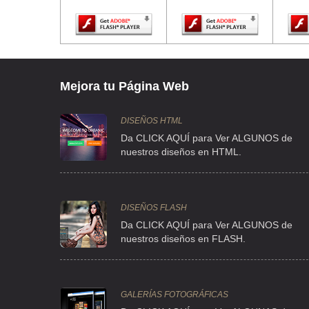
COLEGIOS FLORENCIA NIGHTINGALE
AV LINDAVISTA 170 , LINDAVISTA SUR , C.P 07300 , MEXICO
TEL:(55)5586-8470
Mejora tu Página Web
INSTITUTO CLINICO PSICOPEDAGOGICO A LA PIERRE
XICOTENCATL 232 , DEL CARMEN , C.P 04100 , COYOACAN ,
DISEÑOS HTML
TEL:(55)5554-4836
Da CLICK AQUÍ para Ver ALGUNOS de
nuestros diseños en HTML.
OCEMI
SACRAMENTO 18 , FRACC CAPISTRANO , C.P 52980 , ATIZ
DISEÑOS FLASH
TEL:(55)5398-7048
Da CLICK AQUÍ para Ver ALGUNOS de
nuestros diseños en FLASH.
PADHIA
JOSE MARIA VERTIZ 1326 , LETRAN VALLE , C.P 03600 , BEN
TEL:(55)5674-8744
GALERÍAS FOTOGRÁFICAS