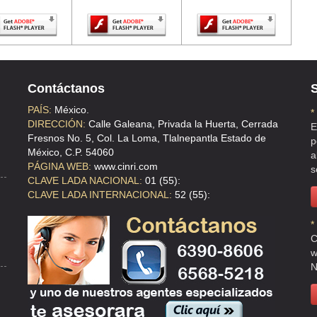
 , DF
Contáctanos
S
PAÍS:
México.
*
 DF
DIRECCIÓN:
Calle Galeana, Privada la Huerta, Cerrada
E
Fresnos No. 5, Col. La Loma, Tlalnepantla Estado de
p
México, C.P. 54060
a
PÁGINA WEB:
www.cinri.com
s
CLAVE LADA NACIONAL:
01 (55):
CLAVE LADA INTERNACIONAL:
52 (55):
APAN DE ZARAGOZA , MEX
*
C
w
N
ITO JUAREZ , DF