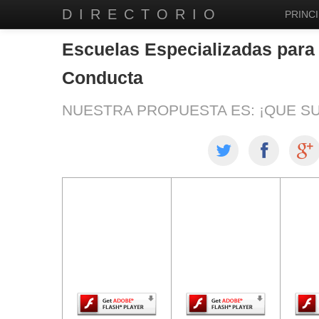
DIRECTORIO
PRINCI
Escuelas Especializadas para
Conducta
NUESTRA PROPUESTA ES: ¡QUE S
El contenido de
El contenido de
El co
esta página
esta página
est
requiere una
requiere una
req
versión más
versión más
ver
reciente de
reciente de
re
Adobe Flash
Adobe Flash
Ado
Player.
Player.