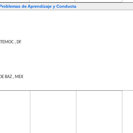
 Problemas de Aprendizaje y Conducta
HTEMOC , DF
DE BAZ , MEX
ontenido de
El contenido de
El contenido de
ta página
esta página
esta página
uiere una
requiere una
requiere una
O , DF
rsión más
versión más
versión más
ciente de
reciente de
reciente de
be Flash
Adobe Flash
Adobe Flash
Player.
Player.
Player.