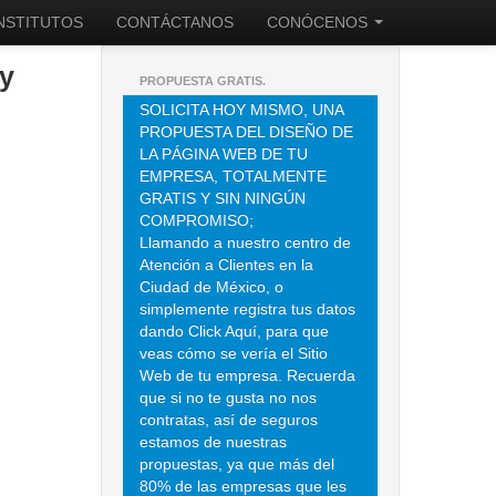
INSTITUTOS
CONTÁCTANOS
CONÓCENOS
 y
PROPUESTA GRATIS.
SOLICITA HOY MISMO, UNA
PROPUESTA DEL DISEÑO DE
LA PÁGINA WEB DE TU
EMPRESA, TOTALMENTE
GRATIS Y SIN NINGÚN
COMPROMISO;
Llamando a nuestro centro de
Atención a Clientes en la
Ciudad de México, o
simplemente registra tus datos
dando Click Aquí, para que
veas cómo se vería el Sitio
Web de tu empresa. Recuerda
que si no te gusta no nos
contratas, así de seguros
estamos de nuestras
propuestas, ya que más del
80% de las empresas que les