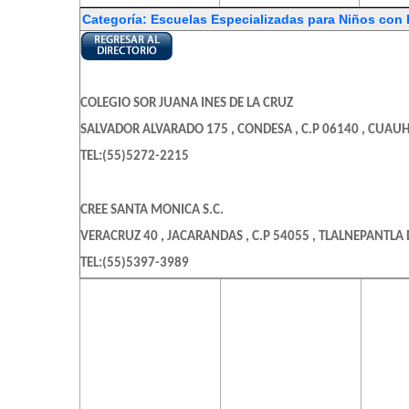
Categoría: Escuelas Especializadas para Niños con
COLEGIO SOR JUANA INES DE LA CRUZ
SALVADOR ALVARADO 175 , CONDESA , C.P 06140 , CUAU
TEL:(55)5272-2215
CREE SANTA MONICA S.C.
VERACRUZ 40 , JACARANDAS , C.P 54055 , TLALNEPANTLA 
TEL:(55)5397-3989
El contenido de
El contenido de
El c
esta página
esta página
es
CLINICA DE APRENDIZAJE Y DESARROLLO
requiere una
requiere una
req
DEL HUESO 379 , FLORESTA COYOACAN , C.P 14310 , MEXIC
versión más
versión más
ve
reciente de
reciente de
re
TEL:(55)5679-6757
Adobe Flash
Adobe Flash
Ado
Player.
Player.