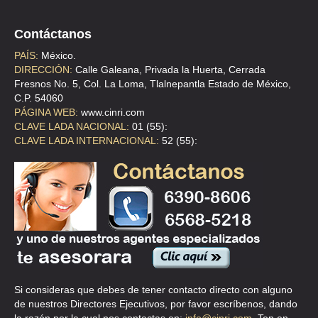
TEL:(55)5597-3588
Contáctanos
AUTOPARTES AUTOMOTRICES ORDAZ
PAÍS:
México.
DIRECCIÓN:
Calle Galeana, Privada la Huerta, Cerrada
LAZARO CARDENAS 274 , OBRERA , C.P 06800 , CUAUHTEMOC , DF
Fresnos No. 5, Col. La Loma, Tlalnepantla Estado de México,
TEL:(55)5530-9221
C.P. 54060
PÁGINA WEB:
www.cinri.com
CLAVE LADA NACIONAL:
01 (55):
CASA GARCIA
CLAVE LADA INTERNACIONAL:
52 (55):
LEGARIA 216 C , VENTURA PEREZ DE ALVA , C.P 11430 , MIGUEL
HIDALGO , DF
TEL:(55)5399-1327
CENTRAL DE CRISTALES AUTOMOTRICES SA DE CV
WAGNER 139 , EX-HIPODROMO DE PERALVILLO , C.P 06250 ,
MEXICO , DF
TEL:(55)5517-3215
Si consideras que debes de tener contacto directo con alguno
de nuestros Directores Ejecutivos, por favor escríbenos, dando