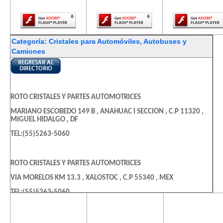
Player.
Player.
Player.
Categoría: Cristales para Automóviles, Autobuses y
Camiones
ROTO CRISTALES Y PARTES AUTOMOTRICES
MARIANO ESCOBEDO 149 B , ANAHUAC I SECCION , C.P 11320 ,
MIGUEL HIDALGO , DF
TEL:(55)5263-5060
ROTO CRISTALES Y PARTES AUTOMOTRICES
VIA MORELOS KM 13.3 , XALOSTOC , C.P 55340 , MEX
TEL:(55)5263-5060
El contenido de
El contenido de
El contenido
esta página
esta página
esta págin
AUTOCRISTALES NIETO SA CV