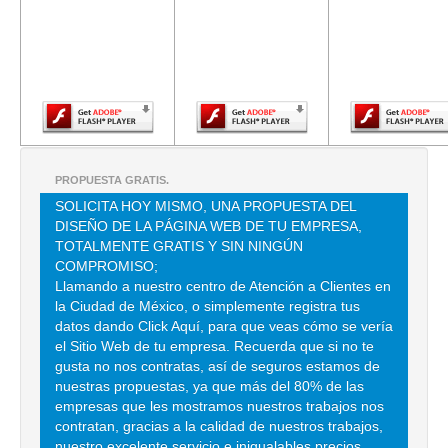
requiere una
requiere una
requiere u
versión más
versión más
versión m
DE TLALPAN 1858 , CHURUBUSCO COUNTRY CLUB , C.P 04210 ,
reciente de
reciente de
reciente d
COYOACAN , DF
Adobe Flash
Adobe Flash
Adobe Fla
TEL:(55)5544-9243
Player.
Player.
Player.
PARABRISAS Y ACCESORIOS
GUSTAVO BAZ 421 A , HACIENDA DE CRISTO (EXHACIENDA DE
CRISTO) , C.P 53138 , NAUCALPAN DE JUAREZ , MEX
PROPUESTA GRATIS.
TEL:(55)5562-3004
SOLICITA HOY MISMO, UNA PROPUESTA DEL
DISEÑO DE LA PÁGINA WEB DE TU EMPRESA,
TOTALMENTE GRATIS Y SIN NINGÚN
ROTO CRISTALES Y PARTES
COMPROMISO;
Llamando a nuestro centro de Atención a Clientes en
PACIFICO 261 , PUEBLO DE LOS REYES , C.P 04330 , MEXICO , DF
la Ciudad de México, o simplemente registra tus
TEL:(55)5619-8619
datos dando Click Aquí, para que veas cómo se vería
el Sitio Web de tu empresa. Recuerda que si no te
gusta no nos contratas, así de seguros estamos de
ROTO CRISTALES Y PARTES
nuestras propuestas, ya que más del 80% de las
empresas que les mostramos nuestros trabajos nos
MARIANO ESCOBEDO 149 B , ANAHUAC I SECCION , C.P 11320 ,
contratan, gracias a la calidad de nuestros trabajos,
MIGUEL HIDALGO , DF
nuestro excelente servicio e inigualables precios.