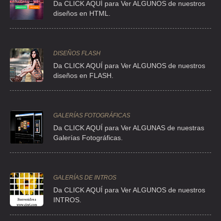
ROTO CRISTALES Y PARTES
Da CLICK AQUÍ para Ver ALGUNOS de nuestros
diseños en HTML.
PENSILVANIA 281 , AMPLIACION NAPOLES , C.P 03710 , DF
TEL:(55)5543-1855
DISEÑOS FLASH
AUTO CRISTALES CHONA
Da CLICK AQUÍ para Ver ALGUNOS de nuestros
CENTRAL LAZARO CARDENAS 340 , ALGARIN , C.P 06880 ,
diseños en FLASH.
CUAUHTEMOC , DF
TEL:(55)5440-0228
GALERÍAS FOTOGRÁFICAS
AUTOCRISTALES DE MEXICO
Da CLICK AQUÍ para Ver ALGUNAS de nuestras
Galerías Fotográficas.
TEXCOCO 530 , AMP GENERAL JOSE VICENTE VILLADA , C.P 57710 ,
MEX
TEL:(55)5732-2622
GALERÍAS DE INTROS
Da
CLICK AQUÍ para Ver ALGUNOS de nuestros
AUTOCRISTALES TAMAULIPAS
INTROS.
ADELINA PATTI 3 , EX-HIPODROMO DE PERALVILLO , C.P 06250 ,
CUAUHTEMOC , DF