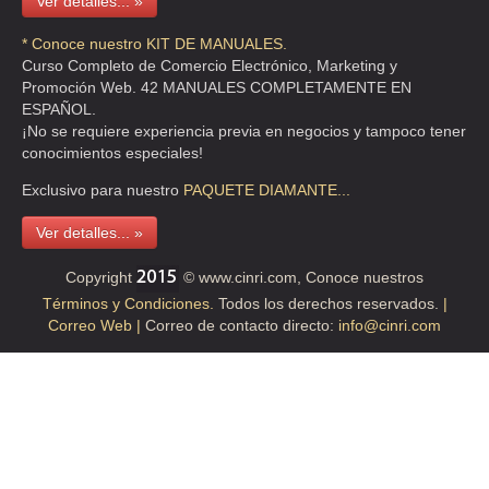
Ver detalles... »
JUAREZ , DF
TEL:(55)5639-1111
* Conoce nuestro KIT DE MANUALES.
Curso Completo de Comercio Electrónico, Marketing y
Promoción Web. 42 MANUALES COMPLETAMENTE EN
FRANSOMM SA DE CV
ESPAÑOL.
¡No se requiere experiencia previa en negocios y tampoco tener
JAZMIN 2 S/N , SATELITE_ , C.P 62460 , MOR
conocimientos especiales!
TEL:(777)315-7788
Exclusivo para nuestro
PAQUETE
DIAMANTE...
PARABRISAS ECONOMICOS
Ver detalles... »
CALZ. DE LA RONDA 22 LOC N Y O , EX-HIPODROMO DE
Copyright
© www.cinri.com, Conoce nuestros
PERALVILLO , C.P 06250 , CUAUHTEMOC , DF
Términos y Condiciones.
Todos los derechos reservados.
|
TEL:(55)5583-2924
Correo Web |
Correo de contacto directo:
info@cinri.com
PARABRISAS EXPRESS
SAN BUENAVENTURA 7 , LA VENTA , C.P 56530 , IXTAPALUCA ,
MEX
TEL:(55)8995-1096