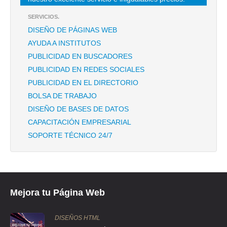
TEL:(55)5263-5060
SERVICIOS.
DISEÑO DE PÁGINAS WEB
ROTO CRISTALES Y PARTES
AYUDA A INSTITUTOS
MONTEVIDEO 606 C , MONTEVIDEO , C.P 07730 , GUSTAVO A
PUBLICIDAD EN BUSCADORES
MADERO , DF
PUBLICIDAD EN REDES SOCIALES
TEL:(55)5587-7805
PUBLICIDAD EN EL DIRECTORIO
BOLSA DE TRABAJO
ROTO CRISTALES Y PARTES
DISEÑO DE BASES DE DATOS
IGNACIO ZARAGOZA 1420 , JUAN ESCUTIA , C.P 09100 ,
CAPACITACIÓN EMPRESARIAL
IZTAPALAPA , DF
SOPORTE TÉCNICO 24/7
TEL:(55)5701-8611
ROTO CRISTALES Y PARTES
ERMITA IZTAPALAPA 3345 , CITLALLI , C.P 09660 , IZTAPALAPA , DF
Mejora tu Página Web
TEL:(55)1272-8550
DISEÑOS HTML