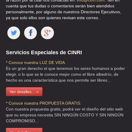
la razón por la cual nos contactas en:
info@cinri.com
. Ten en
LA CARCACHITA CRISTALES PARA AUTOS
cuenta que tus dudas o comentarios serán bien atendidos
SANTA MONICA 45 , VISTA HERMOSA , C.P 54080 , TLALNEPANTLA
personalmente, por alguno de nuestros Directores Ejecutivos,
DE BAZ , MEX
ya que solo ellos son quienes revisan este correo.
TEL:(55)5362-7396
VIDRIOS ORDAZ
JAVIER ROJO GOMEZ 480 , AGRICOLA ORIENTAL , C.P 08500 ,
Servicios Especiales de CINRI
IZTACALCO , DF
* Conoce nuestra LUZ DE VIDA.
TEL:(55)5763-4843
Es un gran derecho el que tenemos los seres humanos a poder
elegir, o lo que se le conoce mejor como el libre albedrío, de
hecho es una característica que nos permite ser libres...
REFACCIONARIA TEESYE
GRAN CANAL 35 , 25 DE JULIO , C.P 07520 , GUSTAVO A MADERO ,
Ver detalles... »
DF
TEL:(55)8636-8894
* Conoce nuestra PROPUESTA GRATIS.
Con nuestra propuesta gratis, podrá ver el diseño del sitio web
que su empresa necesita SIN NINGÚN COSTO Y SIN NINGÚN
CRISTAKAR
COMPROMISO...
CUAUHTEMOC 429 , PIEDAD NARVARTE , C.P 03000 , BENITO