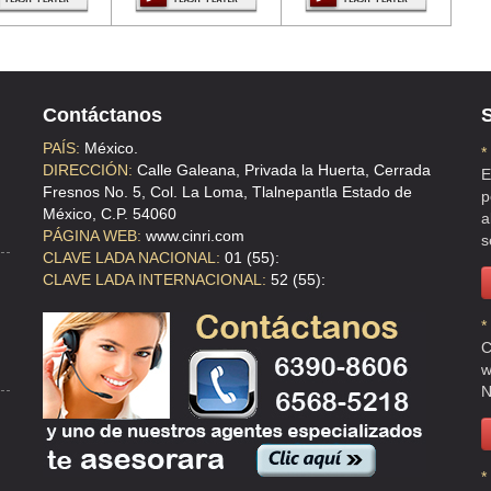
Contáctanos
S
PAÍS:
México.
*
DIRECCIÓN:
Calle Galeana, Privada la Huerta, Cerrada
E
Fresnos No. 5, Col. La Loma, Tlalnepantla Estado de
p
México, C.P. 54060
a
PÁGINA WEB:
www.cinri.com
s
CLAVE LADA NACIONAL:
01 (55):
CLAVE LADA INTERNACIONAL:
52 (55):
*
C
w
N
*