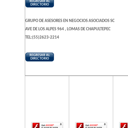
GRUPO DE ASESORES EN NEGOCIOS ASOCIADOS SC
AVE DE LOS ALPES 964 , LOMAS DE CHAPULTEPEC
TEL:(55)2623-2214
El contenido de
El contenido de
El c
esta página
esta página
es
requiere una
requiere una
req
versión más
versión más
ve
reciente de
reciente de
re
Adobe Flash
Adobe Flash
Ado
Player.
Player.