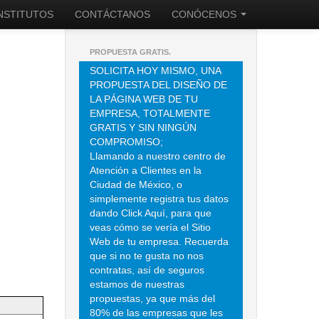
INSTITUTOS
CONTÁCTANOS
CONÓCENOS
PROPUESTA GRATIS.
SOLICITA HOY MISMO, UNA
PROPUESTA DEL DISEÑO DE
LA PÁGINA WEB DE TU
EMPRESA, TOTALMENTE
GRATIS Y SIN NINGÚN
COMPROMISO;
Llamando a nuestro centro de
Atención a Clientes en la
Ciudad de México, o
simplemente registra tus datos
dando Click Aquí, para que
veas cómo se vería el Sitio
Web de tu empresa. Recuerda
que si no te gusta no nos
contratas, así de seguros
estamos de nuestras
propuestas, ya que más del
80% de las empresas que les