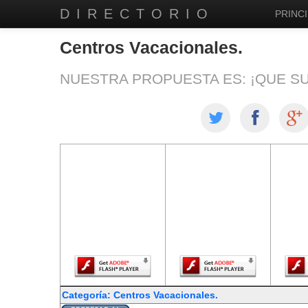
DIRECTORIO
PRINCI
Centros Vacacionales.
NUESTRA PROPUESTA ES: ¡QUE S
El contenido de
El contenido de
El co
esta página
esta página
est
requiere una
requiere una
req
versión más
versión más
ver
reciente de
reciente de
re
Adobe Flash
Adobe Flash
Ado
Player.
Player.
Categoría: Centros Vacacionales.