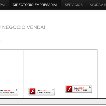
PAL
DIRECTORIO EMPRESARIAL
SERVICIOS
AYUDA A 
U NEGOCIO VENDA!
ntenido de
El contenido de
El contenido de
a página
esta página
esta página
uiere una
requiere una
requiere una
sión más
versión más
versión más
ciente de
reciente de
reciente de Adobe
be Flash
Adobe Flash
Flash Player.
Player.
Player.