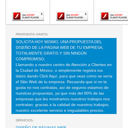
Adobe Flash
Adobe Flash
Adobe Fla
TEL:(55)5526-0621
Player.
Player.
Player.
CASA DE HUESPEDES
TABASCO 83 , ROMA NORTE , C.P 06700 , CUAUHTEMOC , DF
PROPUESTA GRATIS.
TEL:(55)5207-1609
SOLICITA HOY MISMO, UNA PROPUESTA DEL
DISEÑO DE LA PÁGINA WEB DE TU EMPRESA,
TOTALMENTE GRATIS Y SIN NINGÚN
HOLIDAY INN TRADE CENTER
COMPROMISO;
DAKOTA 95 , NAPOLES , C.P 03810 , MEXICO , DF
Llamando a nuestro centro de Atención a Clientes en
la Ciudad de México, o simplemente registra tus
TEL:(800)702-1849
datos dando Click Aquí, para que veas cómo se vería
el Sitio Web de tu empresa. Recuerda que si no te
APARTAMENTOS - HOTEL AVILLA
gusta no nos contratas, así de seguros estamos de
nuestras propuestas, ya que más del 80% de las
AV HIDALGO 126 , TABACALERA
empresas que les mostramos nuestros trabajos nos
TEL:(55)5510-2246
contratan, gracias a la calidad de nuestros trabajos,
nuestro excelente servicio e inigualables precios.
SERVICIOS.
APARTAMENTOS - HOTEL AVILLA
DISEÑO DE PÁGINAS WEB