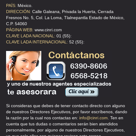
DEPARTAMENTOS HERIBERTO FRIAS
PAÍS:
México.
DIRECCIÓN:
Calle Galeana, Privada la Huerta, Cerrada
HERIBERTO FRIAS 550 - 2 , NARVARTE PONIENTE
Fresnos No. 5, Col. La Loma, Tlalnepantla Estado de México,
TEL:(55)5536-7246
C.P. 54060
PÁGINA WEB:
www.cinri.com
CLAVE LADA NACIONAL:
01 (55):
HOSPEDAJES LA COMERCIAL
CLAVE LADA INTERNACIONAL:
52 (55):
CLL ANTONIO CASO 107 1 , SAN RAFAEL
TEL:(55)5535-2087
HOSPEDAJES LA COMERCIAL
CLL MOCTEZUMA 182 , GUERRERO
TEL:(55)5546-3490
Si consideras que debes de tener contacto directo con alguno
de nuestros Directores Ejecutivos, por favor escríbenos, dando
HOSPEDAJES LA COMERCIAL
la razón por la cual nos contactas en:
info@cinri.com
. Ten en
CLL DEGOLLADO 67 , GUERRERO
cuenta que tus dudas o comentarios serán bien atendidos
personalmente, por alguno de nuestros Directores Ejecutivos,
TEL:(55)5772-0093