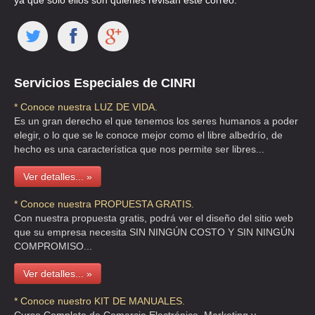
ya que solo ellos son quienes revisan este correo.
HOSPEDAJES LA COMERCIAL
CLL ENRIQUE GONZALEZ MARTINEZ 26 , SANTA MARIA LA RIBERA
TEL:(55)5535-9592
Servicios Especiales de CINRI
* Conoce nuestra LUZ DE VIDA.
HOSPEDAJES LA COMERCIAL
Es un gran derecho el que tenemos los seres humanos a poder
CLL MERIDA 12 , ROMA
elegir, o lo que se le conoce mejor como el libre albedrío, de
hecho es una característica que nos permite ser libres...
TEL:(55)5533-1873
Ver detalles... »
* Conoce nuestra PROPUESTA GRATIS.
Con nuestra propuesta gratis, podrá ver el diseño del sitio web
que su empresa necesita SIN NINGÚN COSTO Y SIN NINGÚN
COMPROMISO...
Ver detalles... »
* Conoce nuestro KIT DE MANUALES.