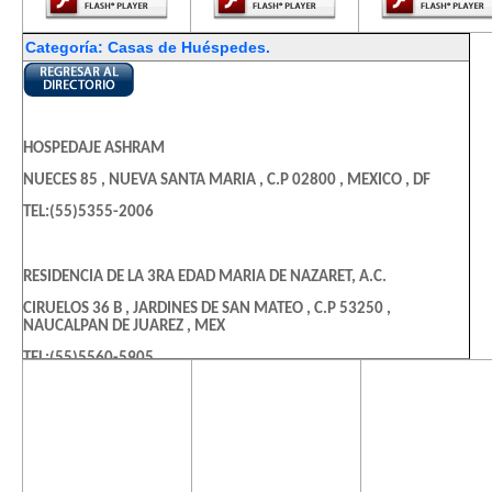
Categoría: Casas de Huéspedes.
HOSPEDAJE ASHRAM
NUECES 85 , NUEVA SANTA MARIA , C.P 02800 , MEXICO , DF
TEL:(55)5355-2006
RESIDENCIA DE LA 3RA EDAD MARIA DE NAZARET, A.C.
CIRUELOS 36 B , JARDINES DE SAN MATEO , C.P 53250 ,
NAUCALPAN DE JUAREZ , MEX
TEL:(55)5560-5905
El contenido de
El contenido de
El contenido
esta página
esta página
esta págin
CASA DE HUESPEDES LA FAMILIAR
requiere una
requiere una
requiere u
versión más
versión más
versión m
PEDRO MORENO 103 , GUERRERO , C.P 06300 , CUAUHTEMOC ,
reciente de
reciente de
reciente d
DF