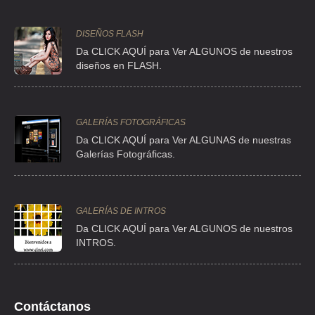
CLLE ANTONIO LEON Y GAMA 60 PISO 1 , OBRERA
DISEÑOS FLASH
TEL:(55)5665-1799
Da CLICK AQUÍ para Ver ALGUNOS de nuestros
diseños en FLASH.
CASA DE HUESPEDES LA FAMILIAR
CLL PEDRO MORENO 103 , GUERRERO
TEL:(55)5526-0621
GALERÍAS FOTOGRÁFICAS
Da CLICK AQUÍ para Ver ALGUNAS de nuestras
Galerías Fotográficas.
CASA DE HUESPEDES MORELOS
VIA MORELOS 99 G , JAJALPA
TEL:(55)5787-7977
GALERÍAS DE INTROS
Da
CLICK AQUÍ para Ver ALGUNOS de nuestros
INTROS.
CASA GONZALEZ
CLL RIOSENA 69 , SAN JUAN DE ARAGON
TEL:(55)5514-3302
Contáctanos