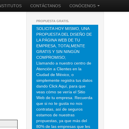
INSTITUTOS
CONTÁCTANOS
CONÓCENOS
PROPUESTA GRATIS.
SOLICITA HOY MISMO, UNA
PROPUESTA DEL DISEÑO DE
LA PÁGINA WEB DE TU
EMPRESA, TOTALMENTE
GRATIS Y SIN NINGÚN
COMPROMISO;
Llamando a nuestro centro de
Atención a Clientes en la
Ciudad de México, o
simplemente registra tus datos
dando Click Aquí, para que
veas cómo se vería el Sitio
Web de tu empresa. Recuerda
que si no te gusta no nos
contratas, así de seguros
estamos de nuestras
propuestas, ya que más del
80% de las empresas que les