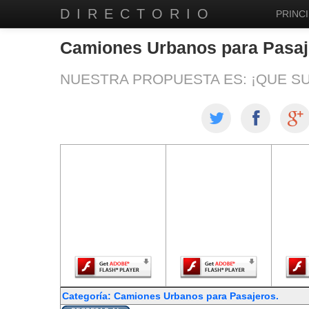
DIRECTORIO
PRINCI
Camiones Urbanos para Pasaj
NUESTRA PROPUESTA ES: ¡QUE S
El contenido de
El contenido de
El co
esta página
esta página
est
requiere una
requiere una
req
versión más
versión más
ver
reciente de
reciente de
re
Adobe Flash
Adobe Flash
Ado
Player.
Player.
Categoría: Camiones Urbanos para Pasajeros.