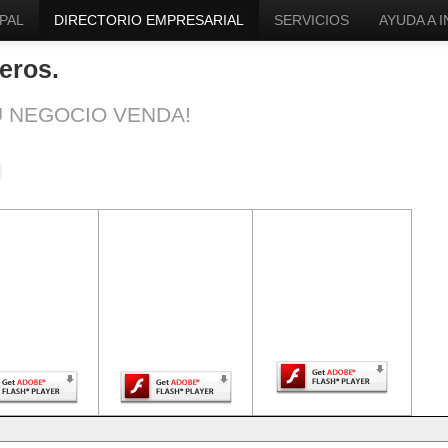
PAL
DIRECTORIO EMPRESARIAL
SERVICIOS
AYUDA A 
eros.
U NEGOCIO VENDA!
ntenido de
El contenido de
El contenido de
a página
esta página
esta página
uiere una
requiere una
requiere una
sión más
versión más
versión más
ciente de
reciente de
reciente de Adobe
be Flash
Adobe Flash
Flash Player.
Player.
Player.