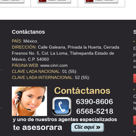
LA
Contáctanos
S
PAÍS:
México.
*
DIRECCIÓN:
Calle Galeana, Privada la Huerta, Cerrada
E
Fresnos No. 5, Col. La Loma, Tlalnepantla Estado de
p
México, C.P. 54060
a
PÁGINA WEB:
www.cinri.com
s
CLAVE LADA NACIONAL:
01 (55):
CLAVE LADA INTERNACIONAL:
52 (55):
*
C
w
N
*