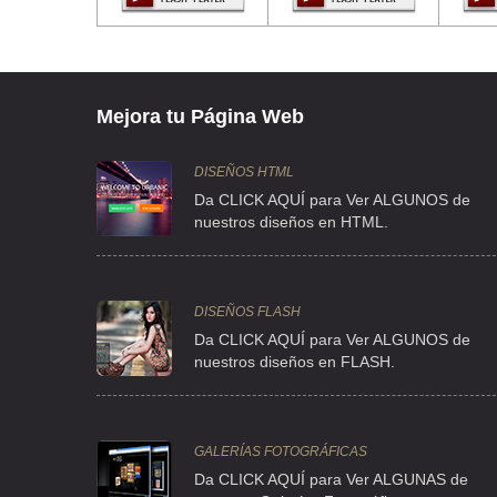
AVE INSURGENTES NORTE SN ANDEN A , SANTA ISABEL TO
TEL:(55)5750-0847
ALIANZA AUTOTRANSP ZUMPANGO
Mejora tu Página Web
AVE INSURGENTES S/N , SANTA ISABEL TOLA
TEL:(55)5118-6773
DISEÑOS HTML
Da CLICK AQUÍ para Ver ALGUNOS de
nuestros diseños en HTML.
ASOC DE PROP OP Y AUT DE BENITO JUAREZ RTA 02 AC
CLLE SIERRA SN PEDRO 5 , COL BENITO JUAREZ
TEL:(55)5312-0979
DISEÑOS FLASH
Da CLICK AQUÍ para Ver ALGUNOS de
nuestros diseños en FLASH.
AUTOBUSES BALTAZAR
CLLE NORTE 74 No 7921 , SALVADOR DIAZ MIRON
TEL:(55)5767-2857
GALERÍAS FOTOGRÁFICAS
Da CLICK AQUÍ para Ver ALGUNAS de
AUTOS PULLMAN