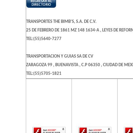
TRANSPORTES THE BIMB'S, S.A. DE C.V.
25 DE FEBRERO DE 1861 MZ 148 1634-A , LEYES DE REFORM
TEL:(55)5640-7277
TRANSPORTACION Y GUIAS SA DE CV
ZARAGOZA 99 , BUENAVISTA , C.P 06350 , CIUDAD DE MEXI
TEL:(55)5705-1821
El contenido de
El contenido de
El c
esta página
esta página
es
ADOLFO TREJO SERVICIOS ESPECIALES SA DE CV
requiere una
requiere una
req
CLL COAPA 21 , TORIELLO GUERRA
versión más
versión más
ve
reciente de
reciente de
re
TEL:(55)5665-3581
Adobe Flash
Adobe Flash
Ado
Player.
Player.
ALIANZA AUTO TRANSPORTISTA DE ZUMPANGO SA DE CV