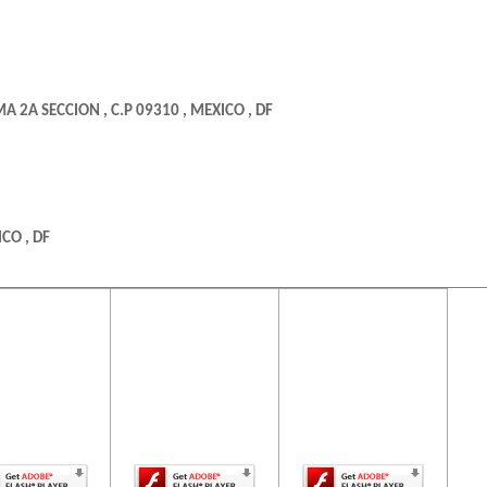
A 2A SECCION , C.P 09310 , MEXICO , DF
CO , DF
ontenido de
El contenido de
El contenido de
ta página
esta página
esta página
uiere una
requiere una
requiere una
rsión más
versión más
versión más
ciente de
reciente de
reciente de
be Flash
Adobe Flash
Adobe Flash
Player.
Player.
Player.