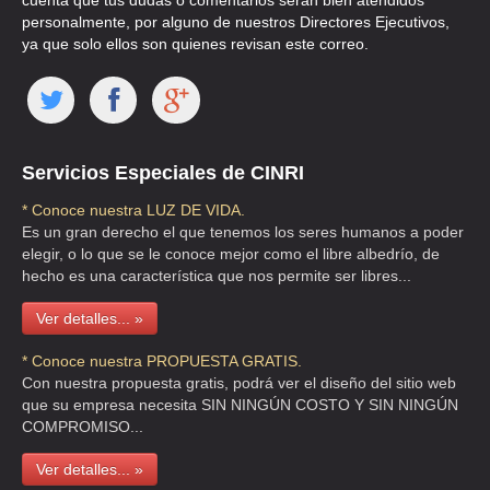
cuenta que tus dudas o comentarios serán bien atendidos
TEL:(55)5512-2976
personalmente, por alguno de nuestros Directores Ejecutivos,
ya que solo ellos son quienes revisan este correo.
CAMARA DE PROP DE INMUEBLES DEL DF
CLL MANUEL VILLALONGIN 14 , CUAUHTEMOC
TEL:(55)5566-9166
Servicios Especiales de CINRI
CAMARA DE PROP DE INMUEBLES DEL DF
* Conoce nuestra LUZ DE VIDA.
CLL MANUEL VILLALONGIN 14 , CUAUHTEMOC
Es un gran derecho el que tenemos los seres humanos a poder
elegir, o lo que se le conoce mejor como el libre albedrío, de
TEL:(55)5592-5104
hecho es una característica que nos permite ser libres...
Ver detalles... »
CAMARA ESPANOLA DE COMERCIO
CLL HOMERO 1430 , LOS MORALES
* Conoce nuestra PROPUESTA GRATIS.
Con nuestra propuesta gratis, podrá ver el diseño del sitio web
TEL:(55)5395-6236
que su empresa necesita SIN NINGÚN COSTO Y SIN NINGÚN
COMPROMISO...
CAMARA MEXICANA CHILENA DE COMERCIO E INVERSION
Ver detalles... »
CLL ROMULO O FARRIL 520 1B S/N 1B , OLIVAR DE LOS PADRES