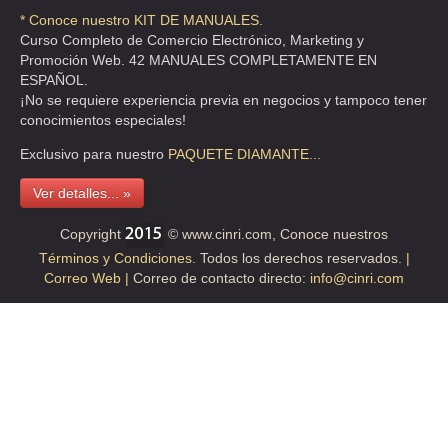
* Conoce nuestro KIT DE MANUALES.
TEL:(55)5595-0995
Curso Completo de Comercio Electrónico, Marketing y
Promoción Web. 42 MANUALES COMPLETAMENTE EN
ESPAÑOL.
CAMARA NACIONAL DE COMERCIO CIUDAD DE MEXICO
¡No se requiere experiencia previa en negocios y tampoco tener
PSE DE LA REFORMA 42 , CTO. LA CD MEXICO AREA 1
conocimientos especiales!
TEL:(55)5592-0371
Exclusivo para nuestro
PAQUETE
DIAMANTE...
Ver detalles... »
CAMARA NACIONAL DE COMERCIO DE LA CD DE MEXICO
PASE DE LA REFORMA 42 , CTO. LA CD MEXICO AREA 1
Copyright
© www.cinri.com, Conoce nuestros
Términos y Condiciones.
Todos los derechos reservados.
|
TEL:(55)5703-2862
Correo Web |
Correo de contacto directo:
info@cinri.com
CAMARA NACIONAL DE LA INDUSTRIA DE LA PERFUMERIA Y
COSMETICOS
AVE GABRIEL MANCERA 1134 , DEL VALLE CENTRO
TEL:(55)5559-9018