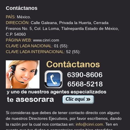
CAMARA DE COMERCIO, SERVICIOS Y TURISMO
Contáctanos
PASE DE LA REFORMA 42 , CTO. LA CD MEXICO AREA 4
PAÍS:
México.
DIRECCIÓN:
Calle Galeana, Privada la Huerta, Cerrada
TEL:(55)5592-7765
Fresnos No. 5, Col. La Loma, Tlalnepantla Estado de México,
C.P. 54060
PÁGINA WEB:
www.cinri.com
CAMARA DE COMERCIO, SERVICIOS Y TURISMO
CLAVE LADA NACIONAL:
01 (55):
PSE DE LA REFORMA 42 , CENTRO
CLAVE LADA INTERNACIONAL:
52 (55):
TEL:(55)5592-2677
CAMARA DE COMERCIO SERVITUR DE GUSTAVO A MADERO
AVE AVE OTHON DE MENDIZABAL 20 , LA PATERA VALLEJO
TEL:(55)5368-6705
CAMARA DE COMERCIO SERVS Y TURISMO EN PEQ CIUDAD DE
Si consideras que debes de tener contacto directo con alguno
MEXICO
de nuestros Directores Ejecutivos, por favor escríbenos, dando
AVE 5 DE MAYO 29 601 , CENTRO
la razón por la cual nos contactas en:
info@cinri.com
. Ten en