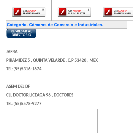
Player.
Player.
Player.
Categoría: Cámaras de Comercio e Industriales.
JAFRA
PIRAMIDEZ 5 , QUINTA VELARDE , C.P 53420 , MEX
TEL:(55)5316-1674
ASEM DEL DF
CLL DOCTOR LICEAGA 96 , DOCTORES
TEL:(55)5578-9277
El contenido de
El contenido de
El contenido
esta página
esta página
esta págin
ASOCIACION IBEROAMERICANA DE CAMARAS DE COMERC
requiere una
requiere una
requiere u
BALDERAS 144 , CTO. LA CD MEXICO AREA 1