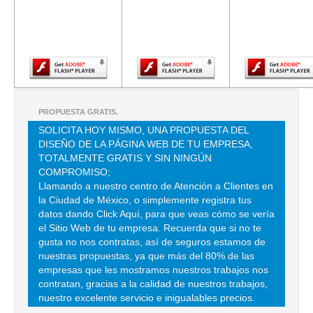
versión más
versión más
versión m
reciente de
reciente de
reciente d
TEL:(55)5709-0262
Adobe Flash
Adobe Flash
Adobe Fla
Player.
Player.
Player.
C NAL DE LA IND EDITORIAL M
AND HOLANDA 13 , CHURUBUSCO
TEL:(55)5688-2011
PROPUESTA GRATIS.
SOLICITA HOY MISMO, UNA PROPUESTA DEL
CAM NAC IND PROD DE MASA Y TORTILLAS
DISEÑO DE LA PÁGINA WEB DE TU EMPRESA,
AVE JUAREZ 97 , CENTRO
TOTALMENTE GRATIS Y SIN NINGÚN
COMPROMISO;
TEL:(55)5510-0850
Llamando a nuestro centro de Atención a Clientes en
la Ciudad de México, o simplemente registra tus
datos dando Click Aquí, para que veas cómo se vería
CAM NAL IND ELECTRONICA Y DE COM ELEC
el Sitio Web de tu empresa. Recuerda que si no te
CLL CULIACAN 71 , HIPODROMO
gusta no nos contratas, así de seguros estamos de
nuestras propuestas, ya que más del 80% de las
TEL:(55)5584-5083
empresas que les mostramos nuestros trabajos nos
contratan, gracias a la calidad de nuestros trabajos,
nuestro excelente servicio e inigualables precios.
CAMARA ARABE MEXICANA DE INDUSTRIA Y COMERCIO