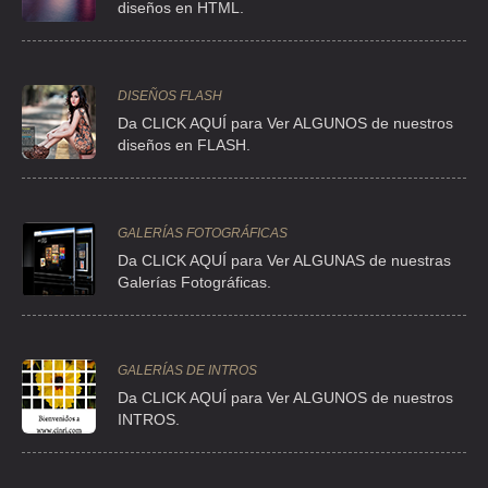
CAMARA DE COMERCIO BRITANICA
diseños en HTML.
CLL RIO DE LA PLATA 30 , CUAUHTEMOC
TEL:(55)5256-1605
DISEÑOS FLASH
Da CLICK AQUÍ para Ver ALGUNOS de nuestros
CAMARA DE COMERCIO BRITANICA
diseños en FLASH.
CLL RIO DE LA PLATA 30 , CUAUHTEMOC
TEL:(55)5256-1616
GALERÍAS FOTOGRÁFICAS
Da CLICK AQUÍ para Ver ALGUNAS de nuestras
CAMARA DE COMERCIO DE CANADA
Galerías Fotográficas.
BLV MANUEL AVILA CAMACHO 1 , POLANCO V SECCION
TEL:(55)5580-2873
GALERÍAS DE INTROS
CAMARA DE COMERCIO DEL CANADA
Da
CLICK AQUÍ para Ver ALGUNOS de nuestros
INTROS.
BLV MANUEL AVILA CAMACHO 1 710 , POLANCO V SECCION
TEL:(55)5557-7827