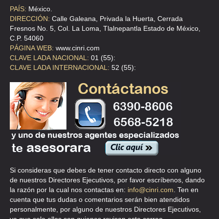
PROVEDORA INDUSTRIAL DE CALDERAS
PAÍS:
México.
DIRECCIÓN:
Calle Galeana, Privada la Huerta, Cerrada
PROLONGACION BENIT0 JUAREZ MZA 32 LOTE 2 , J0RGE JIMENEZ
CANTU , C.P 56589 , MEX
Fresnos No. 5, Col. La Loma, Tlalnepantla Estado de México,
C.P. 54060
TEL:(55)5650-6230
PÁGINA WEB:
www.cinri.com
CLAVE LADA NACIONAL:
01 (55):
CLAVE LADA INTERNACIONAL:
52 (55):
CALDERAS Y MANTENIMIENTO INTEGRAL SA DE CV
PEDREGAL 30 5-B , LOMAS DE CANTERA , C.P 53470 , NAUCALPAN
DE JUAREZ , MEX
TEL:(55)5300-4724
CALDERAS Y SERVICIOS JOSE LUIS HUERTA
13 28 19 , AMPLIACION GUADALUPE PROLETARIA , C.P 07680 ,
MEXICO , DF
Si consideras que debes de tener contacto directo con alguno
TEL:(55)5392-8310
de nuestros Directores Ejecutivos, por favor escríbenos, dando
la razón por la cual nos contactas en:
info@cinri.com
. Ten en
cuenta que tus dudas o comentarios serán bien atendidos
CENTHOR PACK S.A.
personalmente, por alguno de nuestros Directores Ejecutivos,
ALDAMA 12 , SAN MARTIN TEPETLIXPAN , C.P 54763 ,