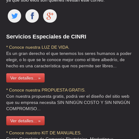
ya que solo ellos son quienes revisan este correo.
CUAUTITLAN IZCALLI , MEX
TEL:(55)5893-2657
CYCA
Servicios Especiales de CINRI
DALIA 6 , SAN JOSE EL JARAL , C.P 52924 , ATIZAPAN DE
ZARAGOZA , MEX
* Conoce nuestra LUZ DE VIDA.
Es un gran derecho el que tenemos los seres humanos a poder
TEL:(55)2887-9526
elegir, o lo que se le conoce mejor como el libre albedrío, de
hecho es una característica que nos permite ser libres...
DCR ELECTRONICA Y CALDERAS
Ver detalles... »
GRAN CANAL 404 , 20 DE NOVIEMBRE , C.P 15300 , VENUSTIANO
CARRANZA , DF
* Conoce nuestra PROPUESTA GRATIS.
TEL:(55)5789-6806
Con nuestra propuesta gratis, podrá ver el diseño del sitio web
que su empresa necesita SIN NINGÚN COSTO Y SIN NINGÚN
COMPROMISO...
MATERIALES ALTA RESISTENCIA SA DE CV
Ver detalles... »
BENITO JUAREZ 95 , GRANJAS VALLE DE GUADALUPE , C.P 55270 ,
ECATEPEC DE MORELOS , MEX
* Conoce nuestro KIT DE MANUALES.
TEL:(55)5790-7951