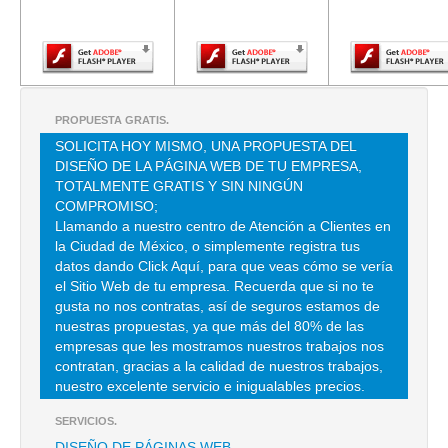
Adobe Flash
Adobe Flash
Adobe Fla
Player.
Player.
Player.
ASESORES EN COMBUSTION, EQUIPOS Y SERVICIOS SA DE CV
ORIENTE 233 449 , AGRICOLA ORIENTAL , C.P 08500 , IZTACALCO ,
DF
PROPUESTA GRATIS.
TEL:(55)2235-1179
SOLICITA HOY MISMO, UNA PROPUESTA DEL
DISEÑO DE LA PÁGINA WEB DE TU EMPRESA,
TOTALMENTE GRATIS Y SIN NINGÚN
CALDERAS LEFLAM
COMPROMISO;
CALLE NORTE SUR 14 , FRACCIONAMIENTO INDUSTRIAL ALCE
Llamando a nuestro centro de Atención a Clientes en
BLANCO , C.P 53370 , NAUCALPAN DE JUAREZ , MEX
la Ciudad de México, o simplemente registra tus
TEL:(55)5358-0357
datos dando Click Aquí, para que veas cómo se vería
el Sitio Web de tu empresa. Recuerda que si no te
gusta no nos contratas, así de seguros estamos de
CALDERAS POWER MASTER
nuestras propuestas, ya que más del 80% de las
empresas que les mostramos nuestros trabajos nos
FEDERICO T DE LA CHICA 17 , CIUDAD SATELITE , C.P 53100 ,
contratan, gracias a la calidad de nuestros trabajos,
NAUCALPAN DE JUAREZ , MEX
nuestro excelente servicio e inigualables precios.
TEL:(55)5393-9607
SERVICIOS.
DISEÑO DE PÁGINAS WEB