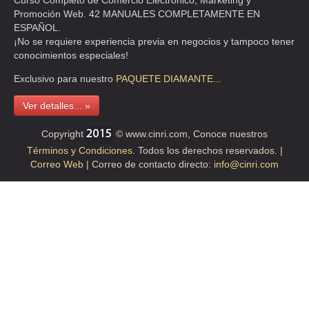
Curso Completo de Comercio Electrónico, Marketing y
Promoción Web. 42 MANUALES COMPLETAMENTE EN
ESPAÑOL.
CALDERAS MYRGGO, SA DE CV.
¡No se requiere experiencia previa en negocios y tampoco tener
10 DE DICIEMBRE 11 , MAGDALENA MIXIUHCA , C.P 15850 ,
conocimientos especiales!
VENUSTIANO CARRANZA , DF
Exclusivo para nuestro
PAQUETE
DIAMANTE...
TEL:(55)5552-5322
Ver detalles... »
CLAYTON
Copyright
© www.cinri.com, Conoce nuestros
MANUEL LUIS STAMPA 54 , NUEVA INDUSTRIAL VALLEJO , C.P
Términos y Condiciones.
Todos los derechos reservados.
|
07700 , MEXICO , DF
Correo Web |
Correo de contacto directo:
info@cinri.com
TEL:(55)5586-2300
REFACCIONES ARANZABAL SA DE CV
TEL:(55)5566-4277
STAFF MANTENIMIENTO
PIPILA 8 BIS , SANTA CATARINA YECAHUIZOTL , C.P 13100 ,