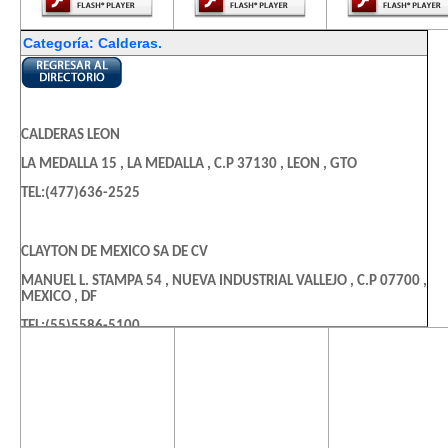
Categoría: Calderas.
CALDERAS LEON
LA MEDALLA 15 , LA MEDALLA , C.P 37130 , LEON , GTO
TEL:(477)636-2525
CLAYTON DE MEXICO SA DE CV
MANUEL L. STAMPA 54 , NUEVA INDUSTRIAL VALLEJO , C.P 07700 ,
MEXICO , DF
TEL:(55)5586-5100
El contenido de
El contenido de
El contenido
esta página
esta página
esta págin
TRAQUIN
requiere una
requiere una
requiere u
versión más
versión más
versión m
RET 49 26 31 , SAN BLAS I , C.P 54870 , CUAUTITLAN , MEX
reciente de
reciente de
reciente d
TEL:(55)8488-4305