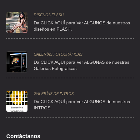
TEL:(55)5120-6936
DISEÑOS FLASH
POWER EQUIPOS TERMICOS SA DE CV
Da CLICK AQUÍ para Ver ALGUNOS de nuestros
INST POLITECNICO NAL 1678 A , LINDAVISTA SUR , C.P 07300 ,
diseños en FLASH.
MEXICO , DF
TEL:(55)5752-8516
GALERÍAS FOTOGRÁFICAS
TERMO EQUIPOS Y SISTEMAS SA DE CV
Da CLICK AQUÍ para Ver ALGUNAS de nuestras
Galerías Fotográficas.
SUR 14-A 4 LOC A , AGRICOLA ORIENTAL , C.P 08500 , IZTACALCO ,
DF
TEL:(55)5701-8833
GALERÍAS DE INTROS
Da
CLICK AQUÍ para Ver ALGUNOS de nuestros
CALSE
INTROS.
24 DE FEBRERO 74 , FRANCISCO SARABIA , C.P 54473 , NICOLAS
ROMERO , MEX
TEL:(55)5827-1099
Contáctanos