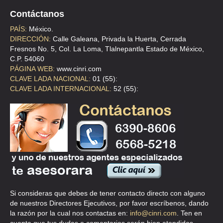
PSE DE LA REFORMA 369 , CUAUHTEMOC
Contáctanos
TEL:(55)5207-2788
PAÍS:
México.
DIRECCIÓN:
Calle Galeana, Privada la Huerta, Cerrada
SOCIEDAD COOP DE SERV CAJA POP ROMA UNO SCL
Fresnos No. 5, Col. La Loma, Tlalnepantla Estado de México,
C.P. 54060
CLL ROMA 1 2 , JUAREZ
PÁGINA WEB:
www.cinri.com
TEL:(55)5546-8862
CLAVE LADA NACIONAL:
01 (55):
CLAVE LADA INTERNACIONAL:
52 (55):
Si consideras que debes de tener contacto directo con alguno
de nuestros Directores Ejecutivos, por favor escríbenos, dando
la razón por la cual nos contactas en:
info@cinri.com
. Ten en