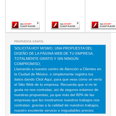
versión más
versión más
versión m
reciente de
reciente de
reciente d
MONTERREY 307 , ROMA SUR , C.P 06760 , MEXICO , DF
Adobe Flash
Adobe Flash
Adobe Fla
TEL:(55)5564-1956
Player.
Player.
Player.
HUMBERTO ROJAS
ESCOCIA 59 G , PARQUE SAN ANDRES , C.P 04040 , COYOACAN ,
DF
PROPUESTA GRATIS.
TEL:(55)5549-5733
SOLICITA HOY MISMO, UNA PROPUESTA DEL
DISEÑO DE LA PÁGINA WEB DE TU EMPRESA,
TOTALMENTE GRATIS Y SIN NINGÚN
MAXIMA SEGURIDAD
COMPROMISO;
Llamando a nuestro centro de Atención a Clientes en
AV. BATALLONES ROJOS 205 EDIF43 203 , PROGRESISTA , C.P
la Ciudad de México, o simplemente registra tus
09240 , IZTAPALAPA , DF
datos dando Click Aquí, para que veas cómo se vería
TEL:(55)5613-6593
el Sitio Web de tu empresa. Recuerda que si no te
gusta no nos contratas, así de seguros estamos de
nuestras propuestas, ya que más del 80% de las
AGUILERA VAZQUEZ JOSE CARLOS
empresas que les mostramos nuestros trabajos nos
contratan, gracias a la calidad de nuestros trabajos,
CLL BOSQUES DE DURAZNOS 187 EST , BOSQUES DE LAS LOMAS
nuestro excelente servicio e inigualables precios.
TEL:(55)5251-2361