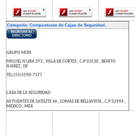
Player.
Player.
Player.
Categoría: Composturas de Cajas de Seguridad.
GRUPO MON
MIGUEL N LIRA 293 , VILLA DE CORTES , C.P 03530 , BENITO
JUAREZ , DF
TEL:(55)5590-7177
CASA DE LA SEGURIDAD
AV FUENTES DE SATELITE 46 , LOMAS DE BELLAVISTA , C.P 52994 ,
MEXICO , MEX
TEL:(55)5562-8049
El contenido de
El contenido de
El contenido
esta página
esta página
esta págin
requiere una
requiere una
requiere u
CERRAJERIA MONTERREY