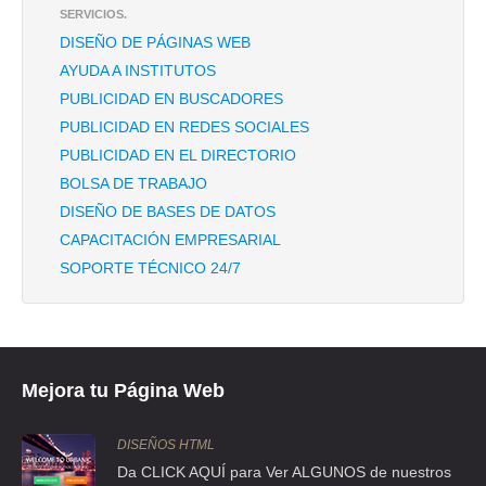
SERVICIOS.
DISEÑO DE PÁGINAS WEB
CASA LUNA
AYUDA A INSTITUTOS
CLL CORDOBA 204 , ROMA
PUBLICIDAD EN BUSCADORES
TEL:(55)5584-4281
PUBLICIDAD EN REDES SOCIALES
PUBLICIDAD EN EL DIRECTORIO
CERRAJERIA MONTERREY
BOLSA DE TRABAJO
MONTERREY 307 , ROMA SUR
DISEÑO DE BASES DE DATOS
CAPACITACIÓN EMPRESARIAL
TEL:(55)5564-1956
SOPORTE TÉCNICO 24/7
GLOBAL TECHLINK MEXICO
CLL PENNSYLVANIA 136 , BARRIO SAN LUCAS
TEL:(55)5549-6737
Mejora tu Página Web
GLOBAL TECHLINK MEXICO
DISEÑOS HTML
CLL SARATOGA 424 , PORTALES
Da CLICK AQUÍ para Ver ALGUNOS de nuestros