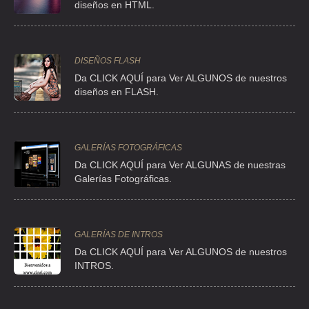
diseños en HTML.
TEL:(55)5605-6840
GRUPO MON
DISEÑOS FLASH
CLLE MIGUEL N LIRA 293 , VILLA DE CORTES
Da CLICK AQUÍ para Ver ALGUNOS de nuestros
TEL:(55)5590-7177
diseños en FLASH.
LUNA FLORES JORGE
GALERÍAS FOTOGRÁFICAS
CLL CORDOBA 204 , ROMA
Da CLICK AQUÍ para Ver ALGUNAS de nuestras
TEL:(55)5584-9810
Galerías Fotográficas.
PRODUCTOS DE SEGURIDAD PRIVADA
PSE DE LA REFORMA 369 , CUAUHTEMOC
GALERÍAS DE INTROS
TEL:(55)5208-7623
Da
CLICK AQUÍ para Ver ALGUNOS de nuestros
INTROS.
PRODUCTOS DE SEGURIDAD PRIVADA