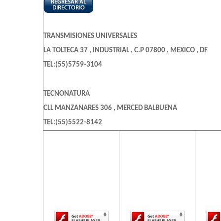
TRANSMISIONES UNIVERSALES
LA TOLTECA 37 , INDUSTRIAL , C.P 07800 , MEXICO , DF
TEL:(55)5759-3104
TECNONATURA
CLL MANZANARES 306 , MERCED BALBUENA
TEL:(55)5522-8142
El contenido de
El contenido de
El c
esta página
esta página
es
requiere una
requiere una
req
versión más
versión más
ve
reciente de
reciente de
re
Adobe Flash
Adobe Flash
Ado
Player.
Player.