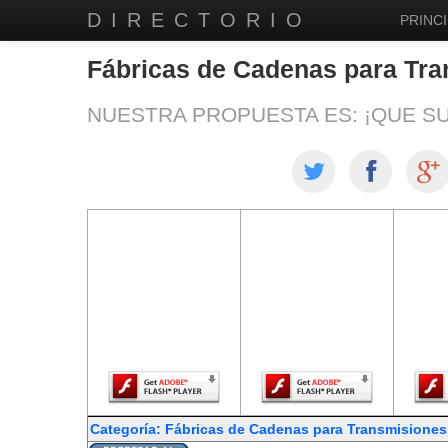
DIRECTORIO
PRINCI
Fábricas de Cadenas para Tra
NUESTRA PROPUESTA ES: ¡QUE S
El contenido de
El contenido de
El co
esta página
esta página
est
requiere una
requiere una
req
versión más
versión más
ver
reciente de
reciente de
re
Adobe Flash
Adobe Flash
Ado
Player.
Player.
Categoría: Fábricas de Cadenas para Transmisiones