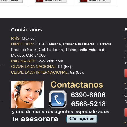
Contáctanos
S
PAÍS:
México.
*
DIRECCIÓN:
Calle Galeana, Privada la Huerta, Cerrada
E
Fresnos No. 5, Col. La Loma, Tlalnepantla Estado de
p
México, C.P. 54060
a
PÁGINA WEB:
www.cinri.com
s
CLAVE LADA NACIONAL:
01 (55):
CLAVE LADA INTERNACIONAL:
52 (55):
*
C
w
N
*