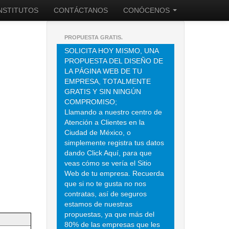
INSTITUTOS
CONTÁCTANOS
CONÓCENOS
PROPUESTA GRATIS.
SOLICITA HOY MISMO, UNA
PROPUESTA DEL DISEÑO DE
LA PÁGINA WEB DE TU
EMPRESA, TOTALMENTE
GRATIS Y SIN NINGÚN
COMPROMISO;
Llamando a nuestro centro de
Atención a Clientes en la
Ciudad de México, o
simplemente registra tus datos
dando Click Aquí, para que
veas cómo se vería el Sitio
Web de tu empresa. Recuerda
que si no te gusta no nos
contratas, así de seguros
estamos de nuestras
propuestas, ya que más del
80% de las empresas que les