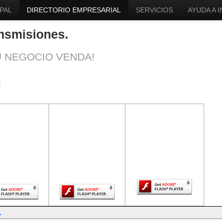
PAL
DIRECTORIO EMPRESARIAL
SERVICIOS
AYUDA A 
nsmisiones.
U NEGOCIO VENDA!
ntenido de
El contenido de
El contenido de
a página
esta página
esta página
uiere una
requiere una
requiere una
sión más
versión más
versión más
ciente de
reciente de
reciente de Adobe
be Flash
Adobe Flash
Flash Player.
Player.
Player.
.