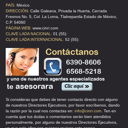
CLL CAMPOS ELISEOS 345 9 , POLANCO CHAPULTEPEC
PAÍS:
México.
DIRECCIÓN:
Calle Galeana, Privada la Huerta, Cerrada
TEL:(55)5281-3239
Fresnos No. 5, Col. La Loma, Tlalnepantla Estado de México,
C.P. 54060
PÁGINA WEB:
www.cinri.com
CABLES Y ACCESORIOS SA DE CV
CLAVE LADA NACIONAL:
01 (55):
MANIZALES 991 , LINDAVISTA SUR
CLAVE LADA INTERNACIONAL:
52 (55):
TEL:(55)5119-5794
CABLES Y ACEROS PLUS
CLL PUEBLA 71 1 , ROMA
TEL:(55)5533-2000
CARGO LIFT
Si consideras que debes de tener contacto directo con alguno
de nuestros Directores Ejecutivos, por favor escríbenos, dando
CLLE SANTO DOMINGO 241 F , FRACC INDUSTRIAL SANTO
DOMINGO
la razón por la cual nos contactas en:
info@cinri.com
. Ten en
cuenta que tus dudas o comentarios serán bien atendidos
TEL:(55)5352-0644
personalmente, por alguno de nuestros Directores Ejecutivos,