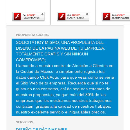
Adobe Flash
Adobe Flash
Adobe Fla
Player.
Player.
Player.
CABLES Y ACEROS PLUS SA DE CV
SONORA 210 , HIPODROMO CONDESA , C.P 06100 , MEXICO , DF
TEL:(55)5574-0382
PROPUESTA GRATIS.
SOLICITA HOY MISMO, UNA PROPUESTA DEL
SELA SA DE CV
DISEÑO DE LA PÁGINA WEB DE TU EMPRESA,
TOTALMENTE GRATIS Y SIN NINGÚN
CAMPO FLORIDO 10 , BELLAVISTA , C.P 01140 , MEXICO , DF
COMPROMISO;
TEL:(55)5516-4936
Llamando a nuestro centro de Atención a Clientes en
la Ciudad de México, o simplemente registra tus
datos dando Click Aquí, para que veas cómo se vería
AMBAR INDUSTRIAL SA DE CV
el Sitio Web de tu empresa. Recuerda que si no te
WASHINGTON 455 , RINCON DEL AGUA AZUL , C.P 44440 , JAL
gusta no nos contratas, así de seguros estamos de
nuestras propuestas, ya que más del 80% de las
TEL:(33)3001-9001
empresas que les mostramos nuestros trabajos nos
contratan, gracias a la calidad de nuestros trabajos,
nuestro excelente servicio e inigualables precios.
CABLES CADENAS Y BANDAS DE MEXICO SA DE CV
SERVICIOS.
OLMO 205 , DEL BOSQUE , C.P 89318 , TAMPICO , TAMS
DISEÑO DE PÁGINAS WEB