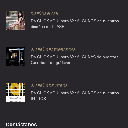
TEL:(55)5541-5052
DISEÑOS FLASH
Da CLICK AQUÍ para Ver ALGUNOS de nuestros
ACABLES DE ACERO
diseños en FLASH.
CLL CEDRO 80 , SANTA MARIA LA RIBERA
TEL:(55)5541-5050
GALERÍAS FOTOGRÁFICAS
Da CLICK AQUÍ para Ver ALGUNAS de nuestras
ALUMOCLAD DE MEXICO
Galerías Fotográficas.
CLL CAMPOS ELISEOS 345 9 , POLANCO CHAPULTEPEC
TEL:(55)5281-1223
GALERÍAS DE INTROS
ALUMOCLAD DE MEXICO
Da
CLICK AQUÍ para Ver ALGUNOS de nuestros
INTROS.
CLL CAMPOS ELISEOS 345 9 , POLANCO CHAPULTEPEC
TEL:(55)5281-3683
Contáctanos
ALUMOCLAD DE MEXICO