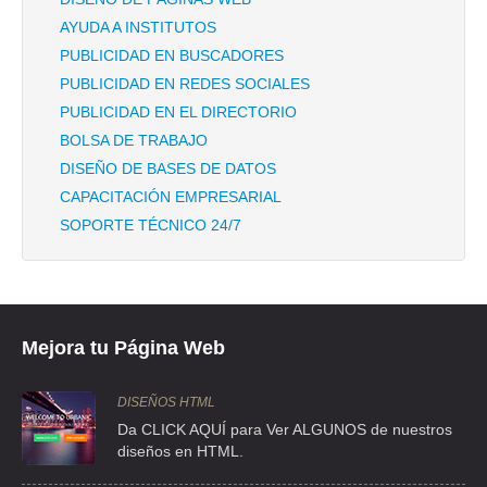
TEL:(833)227-8507
AYUDA A INSTITUTOS
PUBLICIDAD EN BUSCADORES
CABLES Y ACCESORIOS SA DE CV
PUBLICIDAD EN REDES SOCIALES
MANIZALES 991 , LINDAVISTA SUR , C.P 07300 , MEXICO , DF
PUBLICIDAD EN EL DIRECTORIO
TEL:(55)5119-5794
BOLSA DE TRABAJO
DISEÑO DE BASES DE DATOS
SERVICABLES
CAPACITACIÓN EMPRESARIAL
SOPORTE TÉCNICO 24/7
DOCTOR BALMIS 91 , DOCTORES , C.P 06720 , CUAUHTEMOC , DF
TEL:(55)5588-9655
ACABLES DE ACERO
Mejora tu Página Web
CLL CEDRO 80 , SANTA MARIA LA RIBERA
TEL:(55)5541-4663
DISEÑOS HTML
Da CLICK AQUÍ para Ver ALGUNOS de nuestros
diseños en HTML.
ACABLES DE ACERO
CLL CEDRO 80 , SANTA MARIA LA RIBERA