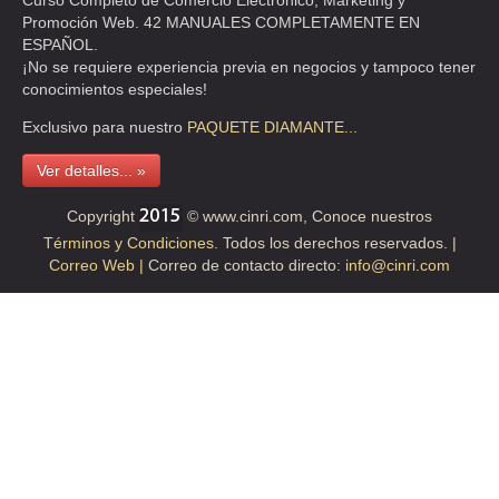
Curso Completo de Comercio Electrónico, Marketing y
Promoción Web. 42 MANUALES COMPLETAMENTE EN
ESPAÑOL.
ESTROBOS CABLES Y ESLINGAS SA DE CV
¡No se requiere experiencia previa en negocios y tampoco tener
GERMAN BAZ 13 , GABRIEL HERNANDEZ AMPLIAC
conocimientos especiales!
TEL:(55)5715-4534
Exclusivo para nuestro
PAQUETE
DIAMANTE...
Ver detalles... »
EXCLUSIVAS LOS REYES SA DE CV
PROL 5 DE MAYO 15 6,7 Y 8 , BARRIO EL TORITO
Copyright
© www.cinri.com, Conoce nuestros
Términos y Condiciones.
Todos los derechos reservados.
|
TEL:(55)5300-3621
Correo Web |
Correo de contacto directo:
info@cinri.com
GIMBEL MEXICANA SA DE CV
PRL MOLIERE 46 , GRANADA
TEL:(55)1101-2315
OBI
PROL 5 DE MAYO 15 6 , EL TORITO