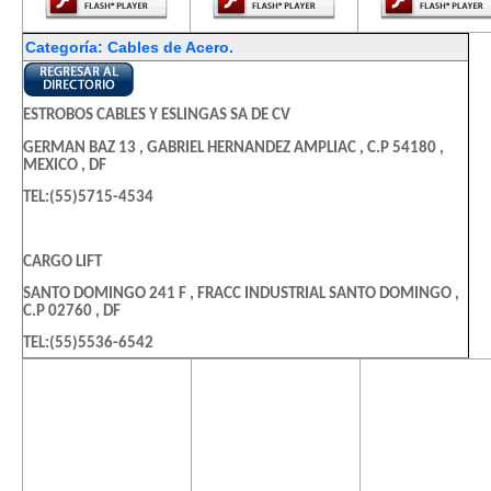
Categoría: Cables de Acero.
ESTROBOS CABLES Y ESLINGAS SA DE CV
GERMAN BAZ 13 , GABRIEL HERNANDEZ AMPLIAC , C.P 54180 ,
MEXICO , DF
TEL:(55)5715-4534
CARGO LIFT
SANTO DOMINGO 241 F , FRACC INDUSTRIAL SANTO DOMINGO ,
C.P 02760 , DF
TEL:(55)5536-6542
El contenido de
El contenido de
El contenido
esta página
esta página
esta págin
CABLES Y ACEROS PLUS SA DE CV
requiere una
requiere una
requiere u
SONORA 210 , HIPODROMO CONDESA , C.P 06100 , MEXICO , DF
versión más
versión más
versión m
reciente de
reciente de
reciente d
TEL:(55)5574-0382