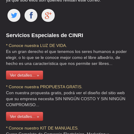
ya que solo ellos son quienes revisan este correo.
DEMA SA
CLLE TIZIANO 62 , ALFONSO XIII
TEL:(55)5664-1156
Servicios Especiales de CINRI
DICABLE
* Conoce nuestra LUZ DE VIDA.
Es un gran derecho el que tenemos los seres humanos a poder
CLLE SABINO 385 , ATLAMPA
elegir, o lo que se le conoce mejor como el libre albedrío, de
TEL:(55)5547-7960
hecho es una característica que nos permite ser libres...
Ver detalles... »
DISCALA SA DE CV
SANDALO 93 , SANTA MARIA INSURGENTES
* Conoce nuestra PROPUESTA GRATIS.
Con nuestra propuesta gratis, podrá ver el diseño del sitio web
TEL:(55)5597-1553
que su empresa necesita SIN NINGÚN COSTO Y SIN NINGÚN
COMPROMISO...
DISCALA SA DE CV
Ver detalles... »
SANDALO 93 , SANTA MARIA INSURGENTES
* Conoce nuestro KIT DE MANUALES.
TEL:(55)5597-9353