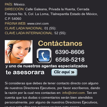
TERMOPLASTICOS TERMOFIJOS Y
PAÍS:
México.
ALFREDO ROBLES DOMINGUEZ 82 S/N , VALLEJO
DIRECCIÓN:
Calle Galeana, Privada la Huerta, Cerrada
Fresnos No. 5, Col. La Loma, Tlalnepantla Estado de México,
TEL:(55)5517-9008
C.P. 54060
PÁGINA WEB:
www.cinri.com
CLAVE LADA NACIONAL:
01 (55):
CLAVE LADA INTERNACIONAL:
52 (55):
Si consideras que debes de tener contacto directo con alguno
de nuestros Directores Ejecutivos, por favor escríbenos, dando
la razón por la cual nos contactas en:
info@cinri.com
. Ten en
cuenta que tus dudas o comentarios serán bien atendidos
personalmente, por alguno de nuestros Directores Ejecutivos,