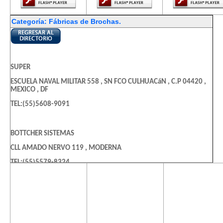
Categoría: Fábricas de Brochas.
SUPER
ESCUELA NAVAL MILITAR 558 , SN FCO CULHUACáN , C.P 04420 ,
MEXICO , DF
TEL:(55)5608-9091
BOTTCHER SISTEMAS
CLL AMADO NERVO 119 , MODERNA
TEL:(55)5579-8324
El contenido de
El contenido de
El contenido
esta página
esta página
esta págin
BROCHILUSOS SA DE CV
requiere una
requiere una
requiere u
versión más
versión más
versión m
CLZ MEXICO XOCHIMILCO 55 , SAN LORENZO HUIPULCO
reciente de
reciente de
reciente d
TEL:(55)5573-3786