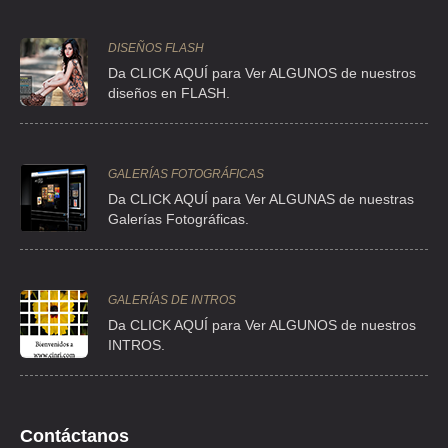
CLL 4 32 , FRACC IND NAUCALPAN
TEL:(55)5387-0400
DISEÑOS FLASH
Da CLICK AQUÍ para Ver ALGUNOS de nuestros
diseños en FLASH.
MEXICANA DE CEPILLOS Y BROCHAS SA
PRV SANTA ANITA S/N , PANTITLAN
TEL:(55)5558-7855
GALERÍAS FOTOGRÁFICAS
Da CLICK AQUÍ para Ver ALGUNAS de nuestras
MEXICANA DE CEPILLOS Y BROCHAS SA
Galerías Fotográficas.
CDA SANTA ANA 1A 7568 , PANTITLAN
TEL:(55)5756-8628
GALERÍAS DE INTROS
Da
CLICK AQUÍ para Ver ALGUNOS de nuestros
SUPER
INTROS.
AVE ESCUELA NAVAL MILITAR 558 , SN FCO CULHUACáN
TEL:(55)5608-9091
Contáctanos