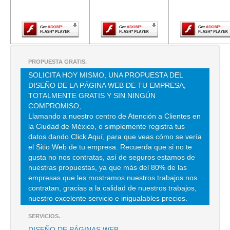
Adobe Flash
Adobe Flash
Adobe Fla
Player.
Player.
Player.
BROTIMEX
AVE SAN ESTEBAN 85 , VILLA AZCAPOTZALCO
TEL:(55)5352-2816
PROPUESTA GRATIS.
SOLICITA HOY MISMO, UNA PROPUESTA DEL
DISEÑO DE LA PÁGINA WEB DE TU EMPRESA,
BROTIMEX
TOTALMENTE GRATIS Y SIN NINGÚN
AVE SAN ESTEBAN 85 , VILLA AZCAPOTZALCO
COMPROMISO;
Llamando a nuestro centro de Atención a Clientes en
TEL:(55)5353-0288
la Ciudad de México, o simplemente registra tus
datos dando Click Aquí, para que veas cómo se vería
el Sitio Web de tu empresa. Recuerda que si no te
CORP INTER DEL COLOR SA DE CV
gusta no nos contratas, así de seguros estamos de
ESPAQA 386 , GRANJAS COAPA
nuestras propuestas, ya que más del 80% de las
empresas que les mostramos nuestros trabajos nos
TEL:(55)5426-2048
contratan, gracias a la calidad de nuestros trabajos,
nuestro excelente servicio e inigualables precios.
CORP INTERNAC DEL COLOR
SERVICIOS.
CLL ESPAÑA 385 , CERRO DE LA ESTRELLA
DISEÑO DE PÁGINAS WEB