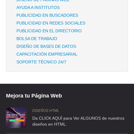
TEL:(55)5426-2640
AYUDA A INSTITUTOS
PUBLICIDAD EN BUSCADORES
DISTRIBUIDORA PERFECT
PUBLICIDAD EN REDES SOCIALES
PUBLICIDAD EN EL DIRECTORIO
CLLE 4 32 , INDUSTRIAL NAUCALPAN
BOLSA DE TRABAJO
TEL:(55)5576-2444
DISEÑO DE BASES DE DATOS
CAPACITACIÓN EMPRESARIAL
FABOKI INDUSTRIAL SA DE CV
SOPORTE TÉCNICO 24/7
CLLE LADERAS DEL CITLALTEPETL MZ15 L1 , LADERAS DEL PEÑON
TEL:(55)5791-8767
FABRICA DE BROCHAS PERFECT SA DE CV
Mejora tu Página Web
AVE 4 32 , INDUSTRIAL ALCE BLANCO
TEL:(55)5359-6719
DISEÑOS HTML
Da CLICK AQUÍ para Ver ALGUNOS de nuestros
diseños en HTML.
FABRICA DE BROCHAS PERFECT SA DE CV