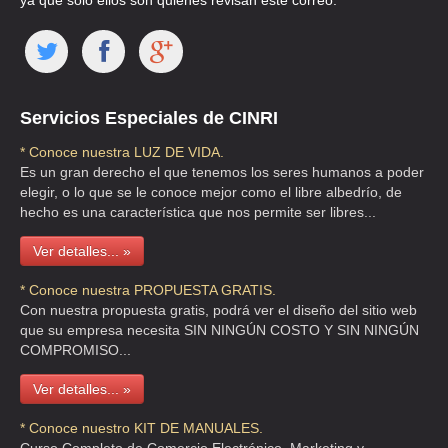
ya que solo ellos son quienes revisan este correo.
DE MURGA ALVAREZ MA VICTORIA
CLL CUAUTLA 161 , CONDESA
TEL:(55)5286-5386
Servicios Especiales de CINRI
GONZALO E CARRASCO DORANTES
* Conoce nuestra LUZ DE VIDA.
CLL MEAVE 6 24 , CENTRO
Es un gran derecho el que tenemos los seres humanos a poder
elegir, o lo que se le conoce mejor como el libre albedrío, de
TEL:(55)5443-7564
hecho es una característica que nos permite ser libres...
Ver detalles... »
GRUPO TORNIPAK
AVE PARQUE DE CHAPULTEPEC 25 , EL PARQUE
* Conoce nuestra PROPUESTA GRATIS.
Con nuestra propuesta gratis, podrá ver el diseño del sitio web
TEL:(55)5576-2060
que su empresa necesita SIN NINGÚN COSTO Y SIN NINGÚN
COMPROMISO...
GUZMAN DE LA ROSA JOSE
Ver detalles... »
CLL HERNANDEZ Y DAVALOS 98 A S/N A , ALGARIN
* Conoce nuestro KIT DE MANUALES.
TEL:(55)5519-0028