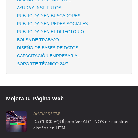
TEL:(55)5539-0148
AYUDA A INSTITUTOS
PUBLICIDAD EN BUSCADORES
BORDADOS CASA RIVAS
PUBLICIDAD EN REDES SOCIALES
PUBLICIDAD EN EL DIRECTORIO
CLLE CENTENO 44 , GRANJAS ESMERALDA
BOLSA DE TRABAJO
TEL:(55)5582-1302
DISEÑO DE BASES DE DATOS
CAPACITACIÓN EMPRESARIAL
BORDADOS FENIX
SOPORTE TÉCNICO 24/7
CZA SN ESTEBAN 53 , LAZARO CARDENAS
TEL:(55)5576-2013
BORDADOS FENIX
Mejora tu Página Web
CLZ SN ESTEBAN 53 , AMPL SAN ESTEBAN
TEL:(55)5576-2407
DISEÑOS HTML
Da CLICK AQUÍ para Ver ALGUNOS de nuestros
diseños en HTML.
BORDADOS JULIETTE