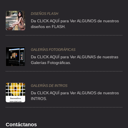
ANDA CERRADA PIRUL MZ 64 A LOTE 78 , XALPA
TEL:(55)5427-1669
DISEÑOS FLASH
Da CLICK AQUÍ para Ver ALGUNOS de nuestros
diseños en FLASH.
BORDADOS JULY
CLLE GOMA 57 , GRANJAS MEXICO
TEL:(55)5654-0015
GALERÍAS FOTOGRÁFICAS
Da CLICK AQUÍ para Ver ALGUNAS de nuestras
BORDADOS JULY
Galerías Fotográficas.
GOMA 57 , GRANJAS MEXICO
TEL:(55)5650-3680
GALERÍAS DE INTROS
Da
CLICK AQUÍ para Ver ALGUNOS de nuestros
BORDADOS JULY
INTROS.
CLLE GOMA 57 , GRANJAS PRINCESS
TEL:(55)5650-3467
Contáctanos