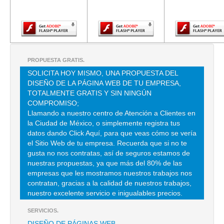
Adobe Flash
Adobe Flash
Adobe Fla
Player.
Player.
Player.
BAUTISTA PEDROZA JOSE ALONSO
TEPETLAPA 2000 , EMILIANO ZAPATA
TEL:(55)5656-3534
PROPUESTA GRATIS.
SOLICITA HOY MISMO, UNA PROPUESTA DEL
DISEÑO DE LA PÁGINA WEB DE TU EMPRESA,
BORDADOS ARIES
TOTALMENTE GRATIS Y SIN NINGÚN
AVENA 258 , GRANJAS MEXICO
COMPROMISO;
Llamando a nuestro centro de Atención a Clientes en
TEL:(55)5650-2210
la Ciudad de México, o simplemente registra tus
datos dando Click Aquí, para que veas cómo se vería
el Sitio Web de tu empresa. Recuerda que si no te
BORDADOS BECSA
gusta no nos contratas, así de seguros estamos de
VICTOR HUGO 25-301 , PORTALES
nuestras propuestas, ya que más del 80% de las
empresas que les mostramos nuestros trabajos nos
TEL:(55)5672-3285
contratan, gracias a la calidad de nuestros trabajos,
nuestro excelente servicio e inigualables precios.
BORDADOS BECSA
SERVICIOS.
VICTOR HUGO 25 301 , PORTALES SUR
DISEÑO DE PÁGINAS WEB