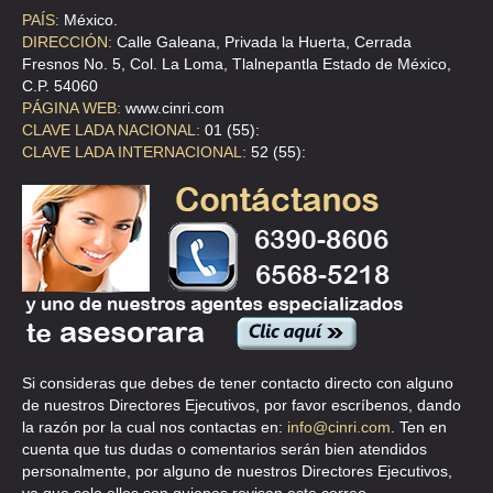
BORDADOS REYES
PAÍS:
México.
CLL ENRIQUE F GRANADOS 29 , ALGARIN
DIRECCIÓN:
Calle Galeana, Privada la Huerta, Cerrada
Fresnos No. 5, Col. La Loma, Tlalnepantla Estado de México,
TEL:(55)5538-1676
C.P. 54060
PÁGINA WEB:
www.cinri.com
CLAVE LADA NACIONAL:
01 (55):
BORDADOS URGENTES
CLAVE LADA INTERNACIONAL:
52 (55):
CLLE MANUEL M. FLORES 60-B , OBRERA
TEL:(55)5588-0407
CASA RIVAS DE BORDADO ESTAMPAD
CLL CENTENO 44 , GRANJAS ESMERALDA
TEL:(55)5582-1321
Si consideras que debes de tener contacto directo con alguno
CENTRAL DE BORDADOS
de nuestros Directores Ejecutivos, por favor escríbenos, dando
CLL DEL RIO 4 , INDUSTRIAL ALCE BLANCO
la razón por la cual nos contactas en:
info@cinri.com
. Ten en
cuenta que tus dudas o comentarios serán bien atendidos
TEL:(55)5576-2836
personalmente, por alguno de nuestros Directores Ejecutivos,