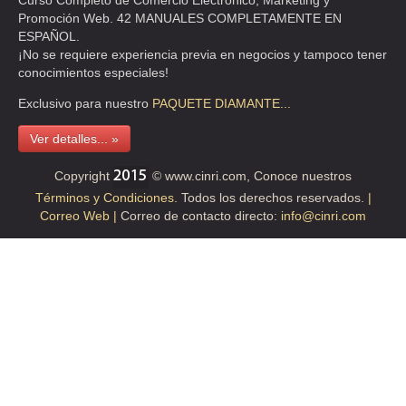
Curso Completo de Comercio Electrónico, Marketing y
Promoción Web. 42 MANUALES COMPLETAMENTE EN
ESPAÑOL.
IBAÑEZ FERNANDEZ JUAN CARLOS
¡No se requiere experiencia previa en negocios y tampoco tener
AVE FRAY S T DE MIER 28 S/N , CENTRO
conocimientos especiales!
TEL:(55)5761-6232
Exclusivo para nuestro
PAQUETE
DIAMANTE...
Ver detalles... »
LA NVA TELYBOR
AVE MORELOS 165 B C F I S/N B C F I , BARRIO SAN MARCOS
Copyright
© www.cinri.com, Conoce nuestros
Términos y Condiciones.
Todos los derechos reservados.
|
TEL:(55)5394-7733
Correo Web |
Correo de contacto directo:
info@cinri.com
LA TIROLESA SA
CLL 8 S/N , INDUSTRIAL ALCE BLANCO
TEL:(55)5576-7491
RAMIREZ CRUZ AMPARO
AVE COYOACAN 502 , DEL VALLE