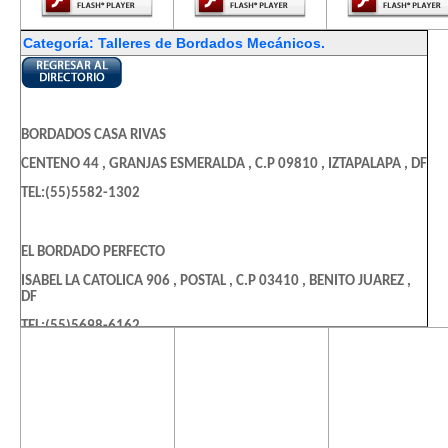
Categoría: Talleres de Bordados Mecánicos.
BORDADOS CASA RIVAS
CENTENO 44 , GRANJAS ESMERALDA , C.P 09810 , IZTAPALAPA , DF
TEL:(55)5582-1302
EL BORDADO PERFECTO
ISABEL LA CATOLICA 906 , POSTAL , C.P 03410 , BENITO JUAREZ ,
DF
TEL:(55)5698-6162
El contenido de
El contenido de
El contenido
esta página
esta página
esta págin
CREACIONES Y PROMOCIONALES AZTECK
requiere una
requiere una
requiere u
versión más
versión más
versión m
ARNESES 42 A , CULHUACAN EJIDAL , C.P 09800 , IZTAPALAPA , DF
reciente de
reciente de
reciente d
TEL:(55)5632-4428