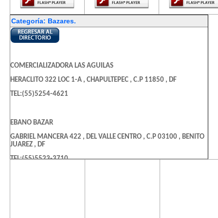
Categoría: Bazares.
COMERCIALIZADORA LAS AGUILAS
HERACLITO 322 LOC 1-A , CHAPULTEPEC , C.P 11850 , DF
TEL:(55)5254-4621
EBANO BAZAR
GABRIEL MANCERA 422 , DEL VALLE CENTRO , C.P 03100 , BENITO
JUAREZ , DF
TEL:(55)5523-3710
El contenido de
El contenido de
El contenido
esta página
esta página
esta págin
EL DESVAN BAZAR
requiere una
requiere una
requiere u
versión más
versión más
versión m
CONGRESO 19 , TLALPAN CENTRO , C.P 14000 , TLALPAN , DF
reciente de
reciente de
reciente d
TEL:(55)5573-2110