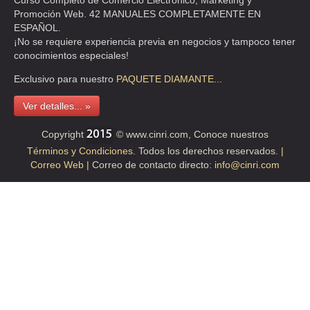
Curso Completo de Comercio Electrónico, Marketing y
TEL:(55)5679-4039
Promoción Web. 42 MANUALES COMPLETAMENTE EN
ESPAÑOL.
¡No se requiere experiencia previa en negocios y tampoco tener
HERNANDEZ GARCIA CELEDONIO
conocimientos especiales!
CLL MER 24 DE FEBRERO S/N 20 , LEYES DE REFORMA
Exclusivo para nuestro
PAQUETE
DIAMANTE...
TEL:(55)5694-3932
Ver detalles... »
ISIDRO MARTINEZ JAIME
Copyright
© www.cinri.com, Conoce nuestros
Términos y Condiciones.
Todos los derechos reservados.
|
CLL LA FAMA 2 1 , INDUSTRIAL
Correo Web |
Correo de contacto directo:
info@cinri.com
TEL:(55)5517-7043
ISIDRO RODRIGUEZ CHRISTOPHER JAMES
CLL PBR JUANA INES DE LA CRUZ 91 , SANTA MARIA LA RIBERA
TEL:(55)2630-3231
ITURBE OLIVA MIREYA