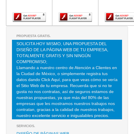
Adobe Flash
Adobe Flash
Adobe Fla
Player.
Player.
Player.
BAZAR AGUA AZUL
LAGUNA DE SAN CRISTOBAL 25 , AGUA AZUL GRUPO B SUPER 23 ,
C.P 57500 , NEZAHUALCOYOTL , MEX
PROPUESTA GRATIS.
TEL:(55)5736-3929
SOLICITA HOY MISMO, UNA PROPUESTA DEL
DISEÑO DE LA PÁGINA WEB DE TU EMPRESA,
TOTALMENTE GRATIS Y SIN NINGÚN
ACHELL GRANADOS PASCUAL
COMPROMISO;
HEROE DE GRANADITAS 50 3 , MORELOS
Llamando a nuestro centro de Atención a Clientes en
la Ciudad de México, o simplemente registra tus
TEL:(55)5702-2046
datos dando Click Aquí, para que veas cómo se vería
el Sitio Web de tu empresa. Recuerda que si no te
ADMINISTRADORA INMOB LUART
gusta no nos contratas, así de seguros estamos de
nuestras propuestas, ya que más del 80% de las
CLL MARGARITA 14 , SANTA MARIA LA RIBERA
empresas que les mostramos nuestros trabajos nos
TEL:(55)5547-9834
contratan, gracias a la calidad de nuestros trabajos,
nuestro excelente servicio e inigualables precios.
SERVICIOS.
BANDA MIRELES NORMA JUANA
DISEÑO DE PÁGINAS WEB