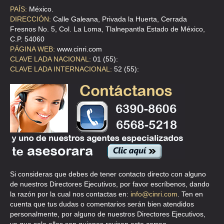
DISTRIBUIDORA EX IM BABAEYIOGBE ILE
PAÍS:
México.
DIRECCIÓN:
Calle Galeana, Privada la Huerta, Cerrada
CDA 3RA DE MIGUEL HGO 1 101 S/N 101 , SAN FRANCISCO
Fresnos No. 5, Col. La Loma, Tlalnepantla Estado de México,
CULHUACAN
C.P. 54060
TEL:(55)5697-6411
PÁGINA WEB:
www.cinri.com
CLAVE LADA NACIONAL:
01 (55):
CLAVE LADA INTERNACIONAL:
52 (55):
ESCOBAR HERNANDEZ MARIO
CLL LIBERTAD 74 1 , PORTALES
TEL:(55)5674-1825
FLORES VAZQUEZ EDGAR ENRIQUE
AVE AZTECAS 270 LOCAL22 , BARRIO LA CANDELARIA
TEL:(55)5618-1057
Si consideras que debes de tener contacto directo con alguno
de nuestros Directores Ejecutivos, por favor escríbenos, dando
GALICIA ROMERO ALEJANDRO
la razón por la cual nos contactas en:
info@cinri.com
. Ten en
cuenta que tus dudas o comentarios serán bien atendidos
CLL MOTOLINIA 25 202 , CENTRO
personalmente, por alguno de nuestros Directores Ejecutivos,
TEL:(55)5512-2957