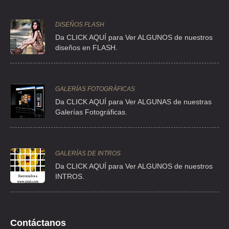
AVE MELCHOR OCAMPO 193 , VERONICA ANZURES
DISEÑOS FLASH
TEL:(55)5260-0953
Da CLICK AQUÍ para Ver ALGUNOS de nuestros
diseños en FLASH.
CHAVEZ OSORIO JOSE ARMANDO
SALTILLO 141 , HIPODROMO
TEL:(55)5515-3776
GALERÍAS FOTOGRÁFICAS
Da CLICK AQUÍ para Ver ALGUNAS de nuestras
Galerías Fotográficas.
COMERCIALIZADORA LAS AGUILAS
CLLE HERACLITO 322 LOC 1-A , CHAPULTEPEC
TEL:(55)5254-4621
GALERÍAS DE INTROS
Da
CLICK AQUÍ para Ver ALGUNOS de nuestros
INTROS.
CRUZ ZURITA JULIO ALBERTO
CLZ DE TLALPAN 1784 , COUNTRY CLUB
TEL:(55)5549-9390
Contáctanos