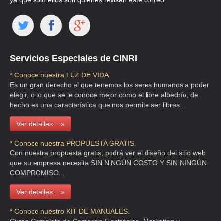
ya que solo ellos son quienes revisan este correo.
GAMA BUCIO MAYRAQ
AVE LOMAS VERDES 19 76 , SANTA CRUZ ACATLAN
TEL:(55)5363-0366
Servicios Especiales de CINRI
* Conoce nuestra LUZ DE VIDA.
Es un gran derecho el que tenemos los seres humanos a poder
GARCIA BERNAL VICTOR MANUEL
elegir, o lo que se le conoce mejor como el libre albedrío, de
AVE SN FDO 765 5 D , PEÑA POBRE
hecho es una característica que nos permite ser libres...
TEL:(55)5606-3468
Ver detalles... »
GROSSBER
* Conoce nuestra PROPUESTA GRATIS.
Con nuestra propuesta gratis, podrá ver el diseño del sitio web
CLL OSCAR WILDE 21 , POLANCO CHAPULTEPEC
que su empresa necesita SIN NINGÚN COSTO Y SIN NINGÚN
TEL:(55)5282-0251
COMPROMISO...
Ver detalles... »
GRUPO ADELAC
* Conoce nuestro KIT DE MANUALES.
AVE CANAL DE MIRAMONTES 3155 , VILLA COAPA