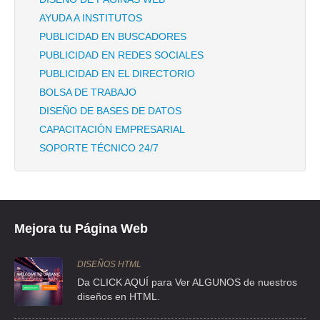
AYUDA A INSTITUTOS
PUBLICIDAD EN BUSCADORES
PUBLICIDAD EN REDES SOCIALES
PUBLICIDAD EN EL DIRECTORIO
BOLSA DE TRABAJO
DISEÑO DE BASES DE DATOS
CAPACITACIÓN EMPRESARIAL
SOPORTE TÉCNICO 24/7
Mejora tu Página Web
DISEÑOS HTML
Da CLICK AQUÍ para Ver ALGUNOS de nuestros
diseños en HTML.