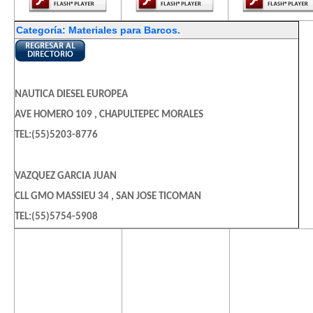
Categoría: Materiales para Barcos.
NAUTICA DIESEL EUROPEA
AVE HOMERO 109 , CHAPULTEPEC MORALES
TEL:(55)5203-8776
VAZQUEZ GARCIA JUAN
CLL GMO MASSIEU 34 , SAN JOSE TICOMAN
TEL:(55)5754-5908
El contenido de
El contenido de
El contenido
esta página
esta página
esta págin
requiere una
requiere una
requiere u
versión más
versión más
versión m
reciente de
reciente de
reciente d