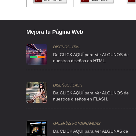
PAPANTLA 76 , SANTA CATARINA , C.P 02250 , MEXICO , DF
TEL:(55)5394-2251
DISPLAY TECH
Mejora tu Página Web
LEIBNITZ 11 INT-604 , ANZURES , C.P 11590 , MEXICO , DF
TEL:(55)2624-0930
DISEÑOS HTML
Da CLICK AQUÍ para Ver ALGUNOS de
nuestros diseños en HTML.
ABS SC INFINITUM S DE RL DE CV
MAR EGEO 228 2 , POPOTLA , C.P 11400 , MIGUEL HIDALGO
TEL:(55)5342-3842
DISEÑOS FLASH
Da CLICK AQUÍ para Ver ALGUNOS de
nuestros diseños en FLASH.
ALERSSA SERVICE AND SOLUTION SA DE CV
CIRCUNVALACION PTE 86 , CIUDAD BRISA , C.P 53280 , N
TEL:(55)5364-0041
GALERÍAS FOTOGRÁFICAS
Da CLICK AQUÍ para Ver ALGUNAS de
GLOBALSIS SA DE CV