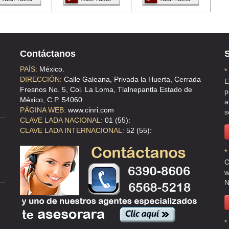
Contáctanos
S
PAÍS:
México.
*
DIRECCIÓN:
Calle Galeana, Privada la Huerta, Cerrada
E
Fresnos No. 5, Col. La Loma, Tlalnepantla Estado de
p
México, C.P. 54060
a
PÁGINA WEB:
www.cinri.com
s
CLAVE LADA NACIONAL:
01 (55):
 , DF
CLAVE LADA INTERNACIONAL:
52 (55):
*
C
w
N
AUCALPAN DE JUAREZ , MEX
*