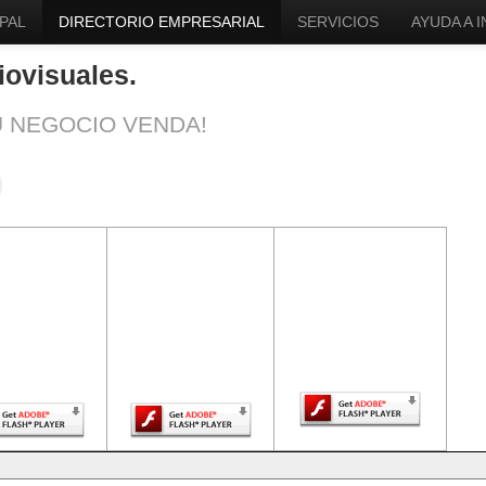
PAL
DIRECTORIO EMPRESARIAL
SERVICIOS
AYUDA A 
iovisuales.
U NEGOCIO VENDA!
ntenido de
El contenido de
El contenido de
a página
esta página
esta página
uiere una
requiere una
requiere una
sión más
versión más
versión más
ciente de
reciente de
reciente de Adobe
be Flash
Adobe Flash
Flash Player.
Player.
Player.