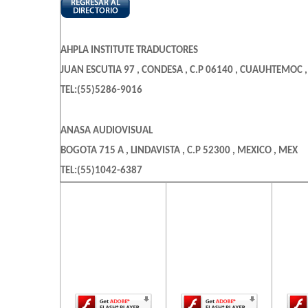
AHPLA INSTITUTE TRADUCTORES
JUAN ESCUTIA 97 , CONDESA , C.P 06140 , CUAUHTEMOC ,
TEL:(55)5286-9016
ANASA AUDIOVISUAL
BOGOTA 715 A , LINDAVISTA , C.P 52300 , MEXICO , MEX
TEL:(55)1042-6387
El contenido de
El contenido de
El c
esta página
esta página
es
CAPS AUDIOVISUAL
requiere una
requiere una
req
MAR NEGRO 55 2 , TACUBA , C.P 11410 , MIGUEL HIDALGO 
versión más
versión más
ve
reciente de
reciente de
re
TEL:(55)5082-5208
Adobe Flash
Adobe Flash
Ado
Player.
Player.
DATOS Y PROYECCION DE MEXICO SA DE CV