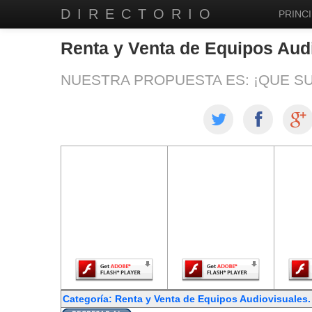
DIRECTORIO
PRINCI
Renta y Venta de Equipos Aud
NUESTRA PROPUESTA ES: ¡QUE S
El contenido de
El contenido de
El co
esta página
esta página
est
requiere una
requiere una
req
versión más
versión más
ver
reciente de
reciente de
re
Adobe Flash
Adobe Flash
Ado
Player.
Player.
Categoría: Renta y Venta de Equipos Audiovisuales.