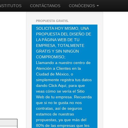
INSTITUTOS
CONTÁCTANOS
CONÓCENOS
PROPUESTA GRATIS.
SOLICITA HOY MISMO, UNA
PROPUESTA DEL DISEÑO DE
LA PÁGINA WEB DE TU
EMPRESA, TOTALMENTE
GRATIS Y SIN NINGÚN
COMPROMISO;
Llamando a nuestro centro de
Atención a Clientes en la
Ciudad de México, o
simplemente registra tus datos
dando Click Aquí, para que
veas cómo se vería el Sitio
Web de tu empresa. Recuerda
que si no te gusta no nos
contratas, así de seguros
estamos de nuestras
propuestas, ya que más del
80% de las empresas que les