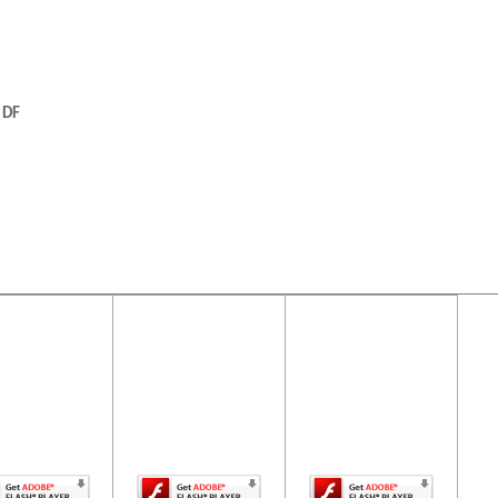
 DF
ontenido de
El contenido de
El contenido de
ta página
esta página
esta página
uiere una
requiere una
requiere una
, DF
rsión más
versión más
versión más
ciente de
reciente de
reciente de
be Flash
Adobe Flash
Adobe Flash
Player.
Player.
Player.