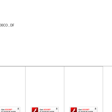
XICO , DF
ontenido de
El contenido de
El contenido de
ta página
esta página
esta página
uiere una
requiere una
requiere una
rsión más
versión más
versión más
ciente de
reciente de
reciente de
be Flash
Adobe Flash
Adobe Flash
Player.
Player.
Player.