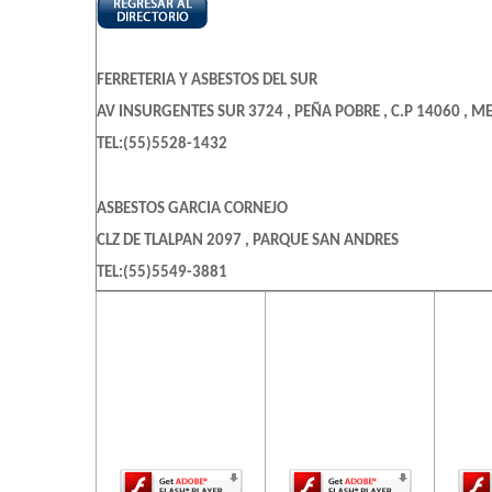
FERRETERIA Y ASBESTOS DEL SUR
AV INSURGENTES SUR 3724 , PEÑA POBRE , C.P 14060 , ME
TEL:(55)5528-1432
ASBESTOS GARCIA CORNEJO
CLZ DE TLALPAN 2097 , PARQUE SAN ANDRES
TEL:(55)5549-3881
El contenido de
El contenido de
El c
esta página
esta página
es
ASBESTOS Y TECHADOS
requiere una
requiere una
req
CLZ VALLEJO 628 , TRABAJADORES DEL HIERRO
versión más
versión más
ve
reciente de
reciente de
re
TEL:(55)5587-4128
Adobe Flash
Adobe Flash
Ado
Player.
Player.
ASBESTOS Y TECHADOS SA DE CV