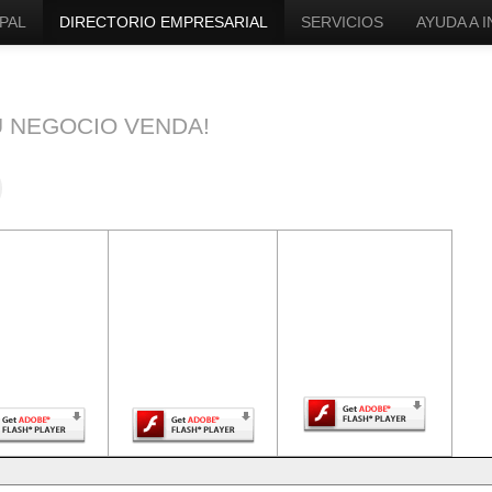
PAL
DIRECTORIO EMPRESARIAL
SERVICIOS
AYUDA A 
U NEGOCIO VENDA!
ntenido de
El contenido de
El contenido de
a página
esta página
esta página
uiere una
requiere una
requiere una
sión más
versión más
versión más
ciente de
reciente de
reciente de Adobe
be Flash
Adobe Flash
Flash Player.
Player.
Player.