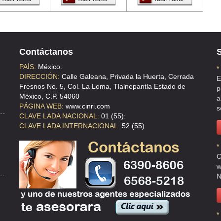
Contáctanos
S
PAÍS:
México.
*
DIRECCIÓN:
Calle Galeana, Privada la Huerta, Cerrada
E
Fresnos No. 5, Col. La Loma, Tlalnepantla Estado de
p
México, C.P. 54060
a
PÁGINA WEB:
www.cinri.com
s
CLAVE LADA NACIONAL:
01 (55):
CLAVE LADA INTERNACIONAL:
52 (55):
*
C
w
N
*