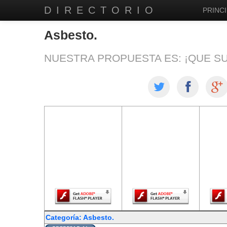
DIRECTORIO
PRINCI
Asbesto.
NUESTRA PROPUESTA ES: ¡QUE S
El contenido de
El contenido de
El co
esta página
esta página
est
requiere una
requiere una
req
versión más
versión más
ver
reciente de
reciente de
re
Adobe Flash
Adobe Flash
Ado
Player.
Player.
Categoría: Asbesto.