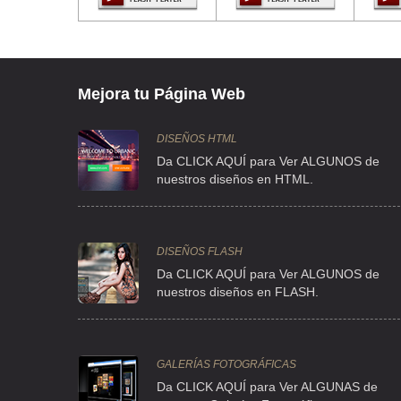
VDT MORELOS 70 , RUSTICA XALOSTOC
TEL:(55)5790-9556
ASBESTOS Y TECHADOS SA DE CV
Mejora tu Página Web
AQUILES SERDAN 665 , BARRIO SAN SIMON
TEL:(55)5352-3707
DISEÑOS HTML
Da CLICK AQUÍ para Ver ALGUNOS de
nuestros diseños en HTML.
CASANOVA RENT VOLKS
CLZ DE TLALPAN 2097 , PARQUE SAN ANDRES
TEL:(55)5544-1367
DISEÑOS FLASH
Da CLICK AQUÍ para Ver ALGUNOS de
nuestros diseños en FLASH.
CASANOVA RENT VOLKS
CLZ DE TLALPAN 2097 , PARQUE SAN ANDRES
TEL:(55)5544-0545
GALERÍAS FOTOGRÁFICAS
Da CLICK AQUÍ para Ver ALGUNAS de
FERRETERIA Y ASBESTOS DEL SUR