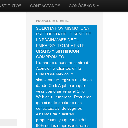
INSTITUTOS
CONTÁCTANOS
CONÓCENOS
PROPUESTA GRATIS.
SOLICITA HOY MISMO, UNA
PROPUESTA DEL DISEÑO DE
LA PÁGINA WEB DE TU
EMPRESA, TOTALMENTE
GRATIS Y SIN NINGÚN
COMPROMISO;
Llamando a nuestro centro de
Atención a Clientes en la
Ciudad de México, o
simplemente registra tus datos
dando Click Aquí, para que
veas cómo se vería el Sitio
Web de tu empresa. Recuerda
que si no te gusta no nos
contratas, así de seguros
estamos de nuestras
propuestas, ya que más del
80% de las empresas que les