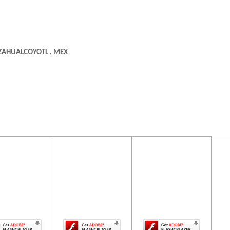
EZAHUALCOYOTL , MEX
ontenido de
El contenido de
El contenido de
ta página
esta página
esta página
uiere una
requiere una
requiere una
rsión más
versión más
versión más
ciente de
reciente de
reciente de
be Flash
Adobe Flash
Adobe Flash
Player.
Player.
Player.