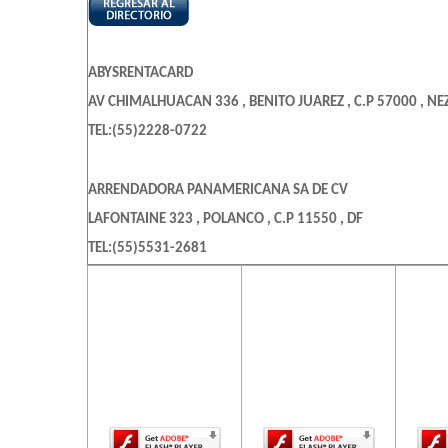
ABYSRENTACARD
AV CHIMALHUACAN 336 , BENITO JUAREZ , C.P 57000 , N
TEL:(55)2228-0722
ARRENDADORA PANAMERICANA SA DE CV
LAFONTAINE 323 , POLANCO , C.P 11550 , DF
TEL:(55)5531-2681
El contenido de
El contenido de
El c
esta página
esta página
es
AFAN EMPRESARIAL SA DE CV
requiere una
requiere una
req
AVE RIO MIXCOAC 25 , CREDITO CONSTRUCTOR
versión más
versión más
ve
reciente de
reciente de
re
TEL:(55)5662-4536
Adobe Flash
Adobe Flash
Ado
Player.
Player.
ALDEN GERMANIA