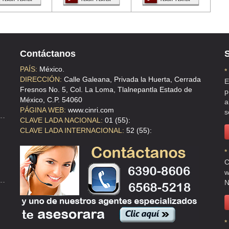
Contáctanos
S
ALPAN
PAÍS:
México.
*
DIRECCIÓN:
Calle Galeana, Privada la Huerta, Cerrada
E
Fresnos No. 5, Col. La Loma, Tlalnepantla Estado de
p
México, C.P. 54060
a
PÁGINA WEB:
www.cinri.com
s
CLAVE LADA NACIONAL:
01 (55):
CLAVE LADA INTERNACIONAL:
52 (55):
*
C
w
N
*