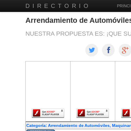
DIRECTORIO
PRINCI
Arrendamiento de Automóviles
NUESTRA PROPUESTA ES: ¡QUE S
El contenido de
El contenido de
El co
esta página
esta página
est
requiere una
requiere una
req
versión más
versión más
ver
reciente de
reciente de
re
Adobe Flash
Adobe Flash
Ado
Player.
Player.
Categoría: Arrendamiento de Automóviles, Maquinar