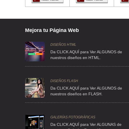
CLL PDTE MASARYK 207 , CHAPULTEPEC MORALES
TEL:(55)5281-3461
ALDEN GERMANIA
Mejora tu Página Web
BLV MANUEL AVILA CAMACHO 620 , SAN BARTOLO NAUC
TEL:(55)5359-8878
DISEÑOS HTML
Da CLICK AQUÍ para Ver ALGUNOS de
nuestros diseños en HTML.
ALDEN GERMANIA
AVE GUSTAVO BAZ PRADA 3089 , SAN LORENZO
TEL:(55)5374-1468
DISEÑOS FLASH
Da CLICK AQUÍ para Ver ALGUNOS de
nuestros diseños en FLASH.
ARRENDADORA BURGOS
CLL SAN LORENZO 153 , EXTREMADURA INSURGENTES
TEL:(55)5559-4399
GALERÍAS FOTOGRÁFICAS
Da CLICK AQUÍ para Ver ALGUNAS de
ARRENDADORA BURSATIL