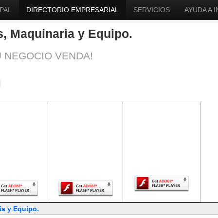
PAL
DIRECTORIO EMPRESARIAL
SERVICIOS
AYUDA A 
, Maquinaria y Equipo.
U NEGOCIO VENDA!
ntenido de
El contenido de
El contenido de
a página
esta página
esta página
uiere una
requiere una
requiere una
sión más
versión más
versión más
ciente de
reciente de
reciente de Adobe
be Flash
Adobe Flash
Flash Player.
Player.
Player.
ia y Equipo.