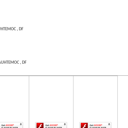
AUHTEMOC , DF
UAUHTEMOC , DF
ontenido de
El contenido de
El contenido de
ta página
esta página
esta página
uiere una
requiere una
requiere una
07340 , DF
rsión más
versión más
versión más
ciente de
reciente de
reciente de
be Flash
Adobe Flash
Adobe Flash
Player.
Player.
Player.