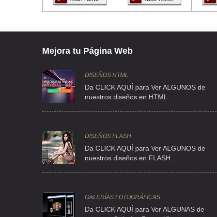
FRACCIONAMIENTO ZONA INDUSTRIAL S/N , TLALNEPANTLA 
TEL:(55)4612-5237
ANUNCIOS LUMINOSOS MONDRAGON
Mejora tu Página Web
DR. JOSE TERRES 15 LOC B Y C , DOCTORES , C.P 06720 , 
TEL:(55)5578-6561
DISEÑOS HTML
Da CLICK AQUÍ para Ver ALGUNOS de
nuestros diseños en HTML.
AVANCE LA PUBLICIDAD
3RA PRIVADA DE LAGUNA DE GUZMAN 18 , MIGUEL HIDALGO
TEL:(55)5260-6329
DISEÑOS FLASH
Da CLICK AQUÍ para Ver ALGUNOS de
nuestros diseños en FLASH.
DOSE IMAGEN INTEGRAL SA DE CV
CITILCUN 355 , HEROES DE PADIERNA , C.P 14200 , TLALPAN
TEL:(55)5446-1234
GALERÍAS FOTOGRÁFICAS
Da CLICK AQUÍ para Ver ALGUNAS de
KALIBRE CENTRO DE DISEÑO MAQUILA