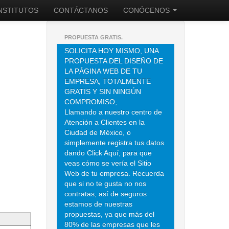
INSTITUTOS
CONTÁCTANOS
CONÓCENOS
PROPUESTA GRATIS.
SOLICITA HOY MISMO, UNA
PROPUESTA DEL DISEÑO DE
LA PÁGINA WEB DE TU
EMPRESA, TOTALMENTE
GRATIS Y SIN NINGÚN
COMPROMISO;
Llamando a nuestro centro de
Atención a Clientes en la
Ciudad de México, o
simplemente registra tus datos
dando Click Aquí, para que
veas cómo se vería el Sitio
Web de tu empresa. Recuerda
que si no te gusta no nos
contratas, así de seguros
estamos de nuestras
propuestas, ya que más del
80% de las empresas que les