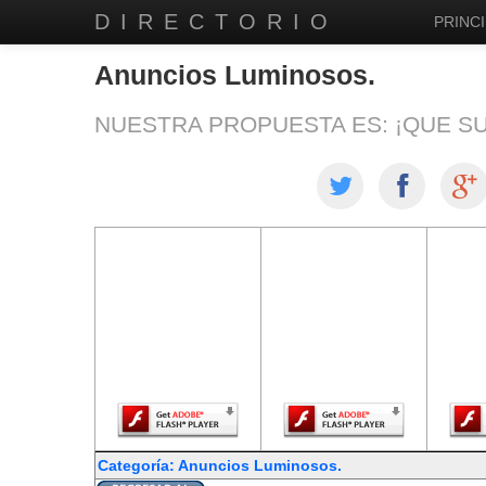
DIRECTORIO
PRINCI
Anuncios Luminosos.
NUESTRA PROPUESTA ES: ¡QUE S
El contenido de
El contenido de
El co
esta página
esta página
est
requiere una
requiere una
req
versión más
versión más
ver
reciente de
reciente de
re
Adobe Flash
Adobe Flash
Ado
Player.
Player.
Categoría: Anuncios Luminosos.