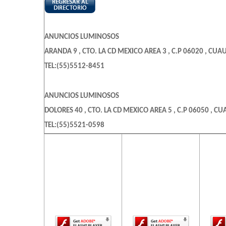
ANUNCIOS LUMINOSOS
ARANDA 9 , CTO. LA CD MEXICO AREA 3 , C.P 06020 , CU
TEL:(55)5512-8451
ANUNCIOS LUMINOSOS
DOLORES 40 , CTO. LA CD MEXICO AREA 5 , C.P 06050 , C
TEL:(55)5521-0598
El contenido de
El contenido de
El c
esta página
esta página
es
AAP ANUNCIOS ARTISTICOS PIXAR
requiere una
requiere una
req
8 DE MAYO 1753 634 , BARRIO LA LAGUNA TICOMAN , C.P 
versión más
versión más
ve
reciente de
reciente de
re
TEL:(55)4755-7452
Adobe Flash
Adobe Flash
Ado
Player.
Player.
AB CREATIVA DE ANUNCIOS LUMINOSOS