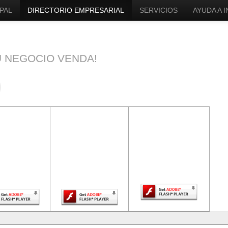
PAL
DIRECTORIO EMPRESARIAL
SERVICIOS
AYUDA A 
U NEGOCIO VENDA!
ntenido de
El contenido de
El contenido de
a página
esta página
esta página
uiere una
requiere una
requiere una
sión más
versión más
versión más
ciente de
reciente de
reciente de Adobe
be Flash
Adobe Flash
Flash Player.
Player.
Player.