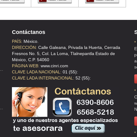
DE BAZ , C.P 05730 , MEXICO , MEX
Contáctanos
S
CUAUHTEMOC , DF
PAÍS:
México.
*
DIRECCIÓN:
Calle Galeana, Privada la Huerta, Cerrada
E
Fresnos No. 5, Col. La Loma, Tlalnepantla Estado de
p
México, C.P. 54060
a
PÁGINA WEB:
www.cinri.com
s
CLAVE LADA NACIONAL:
01 (55):
 , C.P 11320 , DF
CLAVE LADA INTERNACIONAL:
52 (55):
*
C
w
N
 , DF
*