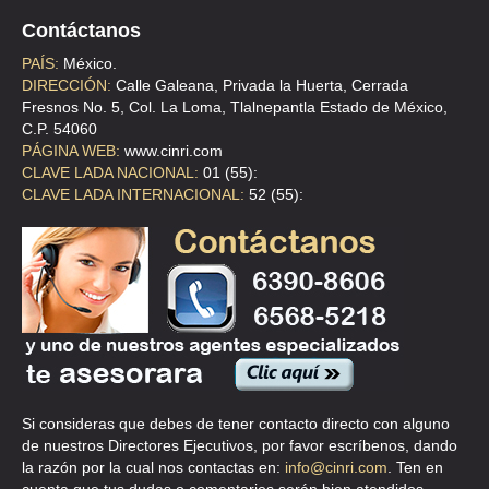
Contáctanos
LA CASITA DE LOS ANIMALES
PAÍS:
México.
CDA DE CORTES 31 , CAMPESTRE TLACOPAC
DIRECCIÓN:
Calle Galeana, Privada la Huerta, Cerrada
Fresnos No. 5, Col. La Loma, Tlalnepantla Estado de México,
TEL:(55)5661-9545
C.P. 54060
PÁGINA WEB:
www.cinri.com
CLAVE LADA NACIONAL:
01 (55):
MASCOTA
CLAVE LADA INTERNACIONAL:
52 (55):
CLL RIO FRIO 261 , MAGDALENA MIXIUHCA
TEL:(55)5764-2178
MASKOTA
AVE COYOACAN 2000 , XOCO
TEL:(55)5601-0304
Si consideras que debes de tener contacto directo con alguno
MASKOTA
de nuestros Directores Ejecutivos, por favor escríbenos, dando
CLZ DEL HUESO 519 138 , RESIDENCIAL ACOXPA
la razón por la cual nos contactas en:
info@cinri.com
. Ten en