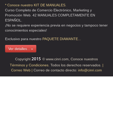
* Conoce nuestro KIT DE MANUALES.
AVE EJERCITO NAL 980 , LOS MORALES
Curso Completo de Comercio Electrónico, Marketing y
TEL:(55)5395-0942
Promoción Web. 42 MANUALES COMPLETAMENTE EN
ESPAÑOL.
¡No se requiere experiencia previa en negocios y tampoco tener
MASKOTA SA DE CV
conocimientos especiales!
AVE RUTA DE LA AMISTAD 4690 S/N , JARDINES DEL PEDREGAL DE
Exclusivo para nuestro
PAQUETE
DIAMANTE...
SAN ANG
TEL:(55)5606-9685
Ver detalles... »
Copyright
© www.cinri.com, Conoce nuestros
MASKOTA SA DE CV
Términos y Condiciones.
Todos los derechos reservados.
|
Correo Web |
Correo de contacto directo:
info@cinri.com
AVE EJERCITO NAL 980 , POLANCO
TEL:(55)5580-0736
MIURITUS BS D
CLL LICEAGA 12 , SANTA MARIA MANINALCO
TEL:(55)5561-7516