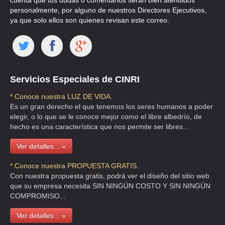
cuenta que tus dudas o comentarios serán bien atendidos
TEL:(55)5679-7991
personalmente, por alguno de nuestros Directores Ejecutivos,
ya que solo ellos son quienes revisan este correo.
MASKOTA
BLV MANUEL AVILA CAMACHO 1007 16B , SAN LUCAS
TEPETLACALCO
TEL:(55)5366-9515
Servicios Especiales de CINRI
* Conoce nuestra LUZ DE VIDA.
MASKOTA PERISUR
Es un gran derecho el que tenemos los seres humanos a poder
AVE RUTA DE LA AMISTAD 4690 , JARDINES DEL PEDREGAL DE SAN
elegir, o lo que se le conoce mejor como el libre albedrío, de
ANGEL
hecho es una característica que nos permite ser libres...
TEL:(55)5606-0058
Ver detalles... »
MASKOTA SA DE CV
* Conoce nuestra PROPUESTA GRATIS.
Con nuestra propuesta gratis, podrá ver el diseño del sitio web
AVE SN FDO 649 , PEÑA POBRE
que su empresa necesita SIN NINGÚN COSTO Y SIN NINGÚN
TEL:(55)5665-0872
COMPROMISO...
Ver detalles... »
MASKOTA SA DE CV