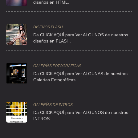
diseños en HTML.
GOMEZ BLAS SANDRA LUZ
FUENTE DE SATELITE 25 , FUENTES DE SATELITE
TEL:(55)5344-2765
DISEÑOS FLASH
Da CLICK AQUÍ para Ver ALGUNOS de nuestros
diseños en FLASH.
HADID MIZRAHI MA
CLL MANUEL F IZAGUIRRE 2 2 , CIUDAD SATELITE
TEL:(55)5393-9849
GALERÍAS FOTOGRÁFICAS
Da CLICK AQUÍ para Ver ALGUNAS de nuestras
JULIAN PACHECO TOMASA
Galerías Fotográficas.
CLL SN NICOLAS 454 245 , MERCED BALBUENA
TEL:(55)5764-3756
GALERÍAS DE INTROS
Da
CLICK AQUÍ para Ver ALGUNOS de nuestros
LA CASA DE LOS PECES
INTROS.
AVE COYOACÁN 302 LOC. A , DEL VALLE CENTRO
TEL:(55)5687-5243