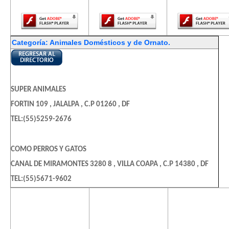
Player.
Player.
Player.
Categoría: Animales Domésticos y de Ornato.
SUPER ANIMALES
FORTIN 109 , JALALPA , C.P 01260 , DF
TEL:(55)5259-2676
COMO PERROS Y GATOS
CANAL DE MIRAMONTES 3280 8 , VILLA COAPA , C.P 14380 , DF
TEL:(55)5671-9602
El contenido de
El contenido de
El contenido
esta página
esta página
esta págin
LA CASITA DE LOS ANIMALES
requiere una
requiere una
requiere u
DE CORTES 31 , CAMPESTRE TLACOPAC , C.P 01040 , DF