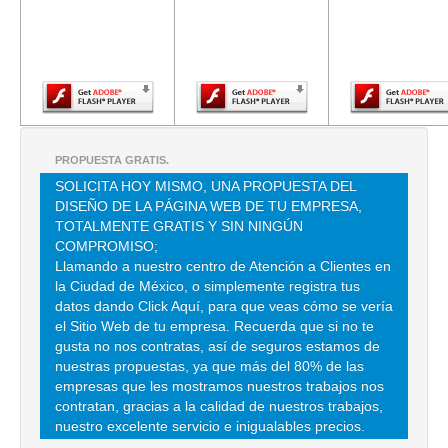
versión más
versión más
versión m
reciente de
reciente de
reciente d
TEL:(55)5661-9545
Adobe Flash
Adobe Flash
Adobe Fla
Player.
Player.
Player.
STRAC FARM
CDA ABUBILLAS 60 , TEPEACA , C.P 01550 , ALVARO OBREGON , DF
TEL:(55)2861-5366
PROPUESTA GRATIS.
SOLICITA HOY MISMO, UNA PROPUESTA DEL
AUSSIE PET MOBILE - SPA MOVIL PARA MASCOTAS
DISEÑO DE LA PÁGINA WEB DE TU EMPRESA,
ISLA 28 , LAS AGUILAS
TOTALMENTE GRATIS Y SIN NINGÚN
COMPROMISO;
TEL:(55)3004-3378
Llamando a nuestro centro de Atención a Clientes en
la Ciudad de México, o simplemente registra tus
datos dando Click Aquí, para que veas cómo se vería
BUATAMANTE VAZQUEZ FABRICIO JOEL
el Sitio Web de tu empresa. Recuerda que si no te
AVE CANAL DE MIRAMONTES 3155 NA 12 S/N NA 12 , VILLA
gusta no nos contratas, así de seguros estamos de
COAPA
nuestras propuestas, ya que más del 80% de las
empresas que les mostramos nuestros trabajos nos
TEL:(55)5678-5014
contratan, gracias a la calidad de nuestros trabajos,
nuestro excelente servicio e inigualables precios.
BUSTAMANTE VAZQUEZ CARLOS A