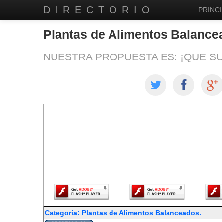
DIRECTORIO
PRINCI
Plantas de Alimentos Balance
NUESTRA PROPUESTA ES: ¡QUE S
El contenido de
El contenido de
El co
esta página
esta página
est
requiere una
requiere una
req
versión más
versión más
ver
reciente de
reciente de
re
Adobe Flash
Adobe Flash
Ado
Player.
Player.
Categoría: Plantas de Alimentos Balanceados.