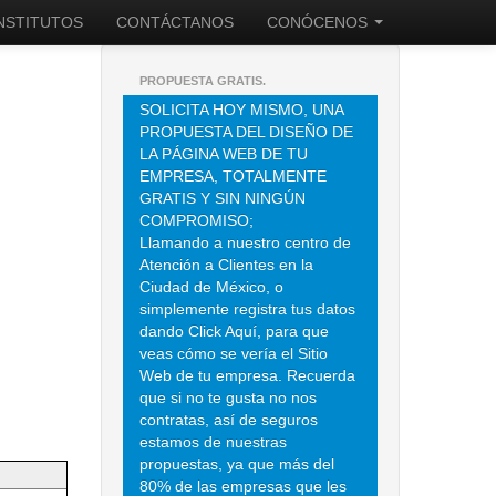
INSTITUTOS
CONTÁCTANOS
CONÓCENOS
PROPUESTA GRATIS.
SOLICITA HOY MISMO, UNA
PROPUESTA DEL DISEÑO DE
LA PÁGINA WEB DE TU
EMPRESA, TOTALMENTE
GRATIS Y SIN NINGÚN
COMPROMISO;
Llamando a nuestro centro de
Atención a Clientes en la
Ciudad de México, o
simplemente registra tus datos
dando Click Aquí, para que
veas cómo se vería el Sitio
Web de tu empresa. Recuerda
que si no te gusta no nos
contratas, así de seguros
estamos de nuestras
propuestas, ya que más del
80% de las empresas que les