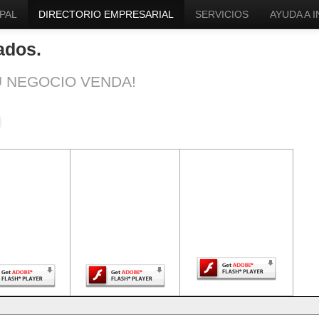
PAL
DIRECTORIO EMPRESARIAL
SERVICIOS
AYUDA A 
ados.
U NEGOCIO VENDA!
ntenido de
El contenido de
El contenido de
a página
esta página
esta página
uiere una
requiere una
requiere una
sión más
versión más
versión más
ciente de
reciente de
reciente de Adobe
be Flash
Adobe Flash
Flash Player.
Player.
Player.