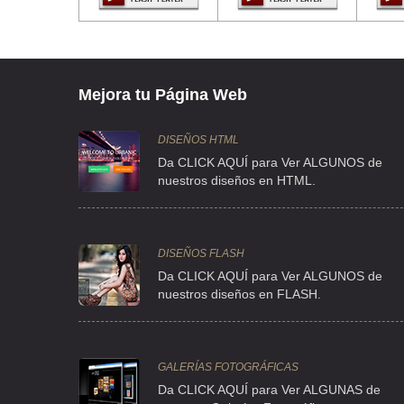
AVE CARLOTA ARMERO EJE 3 ORIENTE 567 01 S/N 01 , C
TEL:(55)5600-0327
MALTA TEXO DE MEXICO SA DE CV
Mejora tu Página Web
PONIENTE 134 786 , INDUSTRIAL VALLEJO
TEL:(55)5567-2311
DISEÑOS HTML
Da CLICK AQUÍ para Ver ALGUNOS de
nuestros diseños en HTML.
PAREDES MARES CESAR
CLL CORREGIDORA 131 A , CENTRO
TEL:(55)5694-9188
DISEÑOS FLASH
Da CLICK AQUÍ para Ver ALGUNOS de
nuestros diseños en FLASH.
SAYER LACK MEXICANA
CDA FRANCISCO VILLA 2 A , TLALNEPANTLA
TEL:(55)5565-2151
GALERÍAS FOTOGRÁFICAS
Da CLICK AQUÍ para Ver ALGUNAS de
VICHAM