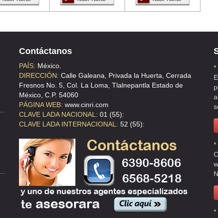
ULHUACAN CTM ZONA V
Contáctanos
S
PAÍS:
México.
*
DIRECCIÓN:
Calle Galeana, Privada la Huerta, Cerrada
E
Fresnos No. 5, Col. La Loma, Tlalnepantla Estado de
p
México, C.P. 54060
a
PÁGINA WEB:
www.cinri.com
s
CLAVE LADA NACIONAL:
01 (55):
CLAVE LADA INTERNACIONAL:
52 (55):
*
C
w
N
*