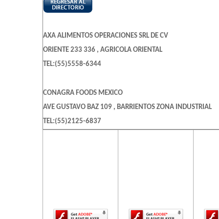
AXA ALIMENTOS OPERACIONES SRL DE CV
ORIENTE 233 336 , AGRICOLA ORIENTAL
TEL:(55)5558-6344
CONAGRA FOODS MEXICO
AVE GUSTAVO BAZ 109 , BARRIENTOS ZONA INDUSTRIAL
TEL:(55)2125-6837
El contenido de
El contenido de
El c
esta página
esta página
es
EICHNER RABCHINSKEY SERGIO
requiere una
requiere una
req
CLZ DEL HUESO 519 403 , RESIDENCIAL ACOXPA
versión más
versión más
ve
reciente de
reciente de
re
TEL:(55)5627-8292
Adobe Flash
Adobe Flash
Ado
Player.
Player.
LOPEZ MONTES IMELDA