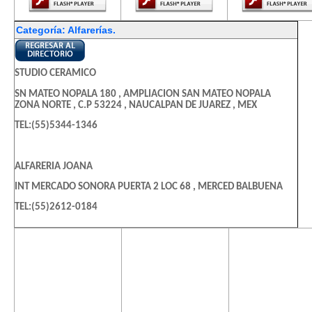
Categoría: Alfarerías.
STUDIO CERAMICO
SN MATEO NOPALA 180 , AMPLIACION SAN MATEO NOPALA
ZONA NORTE , C.P 53224 , NAUCALPAN DE JUAREZ , MEX
TEL:(55)5344-1346
ALFARERIA JOANA
INT MERCADO SONORA PUERTA 2 LOC 68 , MERCED BALBUENA
TEL:(55)2612-0184
El contenido de
El contenido de
El contenido
ALFARERIA MOCTEZUMA
esta página
esta página
esta págin
CLL MESETA 39 , AMPL LAS AGUILAS
requiere una
requiere una
requiere u
versión más
versión más
versión m
TEL:(55)1056-0724
reciente de
reciente de
reciente d