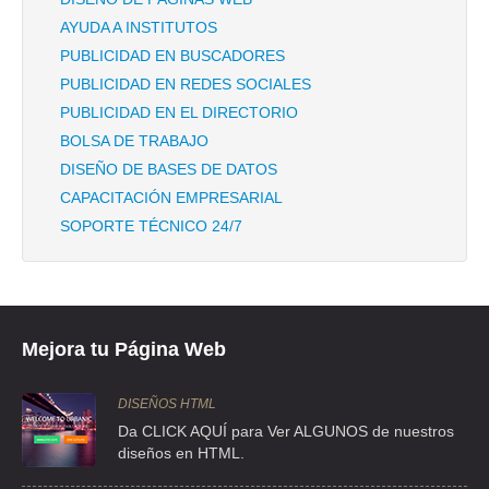
AYUDA A INSTITUTOS
RECUBRE
PUBLICIDAD EN BUSCADORES
PROL DIVISION DEL NORTE 5292 , SAN MARCOS
PUBLICIDAD EN REDES SOCIALES
PUBLICIDAD EN EL DIRECTORIO
TEL:(55)5555-7116
BOLSA DE TRABAJO
DISEÑO DE BASES DE DATOS
RECUBRE
CAPACITACIÓN EMPRESARIAL
CRR AL OLIVO 15 , LOMAS DE VISTA HERMOSA
SOPORTE TÉCNICO 24/7
TEL:(55)5259-4324
SOTO JOSE RAUL
CLL SN NICOLAS 454 5 , MERCED BALBUENA
Mejora tu Página Web
TEL:(55)5552-1225
DISEÑOS HTML
Da CLICK AQUÍ para Ver ALGUNOS de nuestros
STUDIO CERAMICO
diseños en HTML.
AVE SN MATEO NOPALA 180 , AMPLIACION SAN MATEO NOPALA
ZONA NORTE