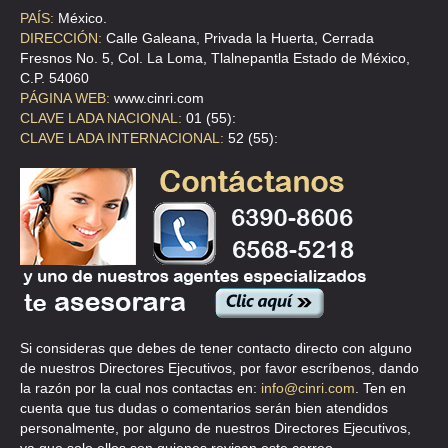
BROKERS LOGISTICS
PAÍS:
México.
DIRECCIÓN:
Calle Galeana, Privada la Huerta, Cerrada
508 189 , SAN JUAN DE ARAGON II SECC , C.P 07969 , GUSTAVO A
Fresnos No. 5, Col. La Loma, Tlalnepantla Estado de México,
MADERO , DF
C.P. 54060
TEL:(55)2651-4600
PÁGINA WEB:
www.cinri.com
CLAVE LADA NACIONAL:
01 (55):
CLAVE LADA INTERNACIONAL:
52 (55):
COORDINADORA DEL SUR AL COMERCIO EXTERIOR
LA PAZ 106 2 , PEÑON DE LOS BAÑOS , C.P 15520 , VENUSTIANO
CARRANZA , DF
TEL:(55)1560-2579
DIRECT GLOBAL CARGO S.A. DE C.V.
ORIENTE 172 NO. 321 PISO 1 , MOCTEZUMA 2A SECCION , C.P
15530 , VENUSTIANO CARRANZA , DF
Si consideras que debes de tener contacto directo con alguno
TEL:(55)5784-4242
de nuestros Directores Ejecutivos, por favor escríbenos, dando
la razón por la cual nos contactas en:
info@cinri.com
. Ten en
cuenta que tus dudas o comentarios serán bien atendidos
INTERCONNECTION
personalmente, por alguno de nuestros Directores Ejecutivos,
CLAVE 20 , SANTA ROSA DE JAUREGUI , C.P 76220 , QUERETARO ,