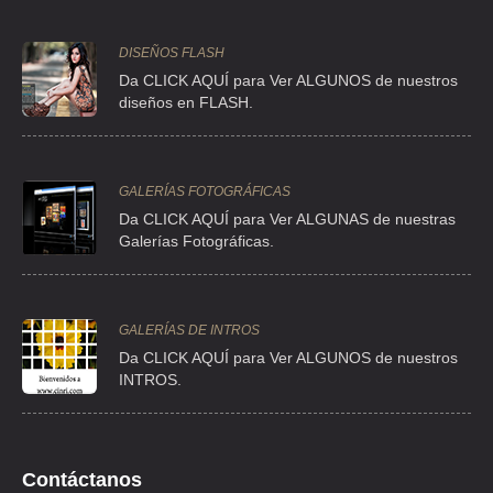
TEL:(55)5553-4088
DISEÑOS FLASH
EUROCIASA SERVICIOS ADUANALES, S.A. DE C.V.
Da CLICK AQUÍ para Ver ALGUNOS de nuestros
AV. 8 194 1 PISO , GENERAL IGNACIO ZARAGOZA , C.P 15000 ,
diseños en FLASH.
VENUSTIANO CARRANZA , DF
TEL:(55)5785-3655
GALERÍAS FOTOGRÁFICAS
AGENCIA ADUANAL SEDECI
Da CLICK AQUÍ para Ver ALGUNAS de nuestras
Galerías Fotográficas.
AV. INSURGENTES NORTE 910 C , HEROE DE NACOZARI , C.P 07780
, GUSTAVO A MADERO , DF
TEL:(55)5582-2786
GALERÍAS DE INTROS
Da
CLICK AQUÍ para Ver ALGUNOS de nuestros
ASESORIA Y DESPACHO ADUANAL MEXICO S.C.
INTROS.
QUETZALCOATL 91 , PEÑON DE LOS BAÑOS , C.P 15520 ,
VENUSTIANO CARRANZA , DF
TEL:(55)5785-1843
Contáctanos