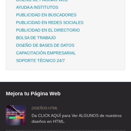
LOGISTICA ADUANAL AMERICANA SA DE CV
AYUDA A INSTITUTOS
VILLAHERMOSA 107 4 , PEÑON DE LOS BAÑOS , C.P 15520 ,
PUBLICIDAD EN BUSCADORES
VENUSTIANO CARRANZA , DF
PUBLICIDAD EN REDES SOCIALES
TEL:(55)5785-5270
PUBLICIDAD EN EL DIRECTORIO
BOLSA DE TRABAJO
BARRERA SUCESORES,SC
DISEÑO DE BASES DE DATOS
LA QUEMADA 358 A , NARVARTE , C.P 03020 , DF
CAPACITACIÓN EMPRESARIAL
TEL:(55)5682-1023
SOPORTE TÉCNICO 24/7
CASTHON CARGO SA DE CV
NORTE 70 6221 9 , GERTRUDIS SANCHEZ 1A SEC , C.P 07830 ,
GUSTAVO A MADERO , DF
Mejora tu Página Web
TEL:(55)2471-0178
DISEÑOS HTML
CLARK Y OROZCO SC
Da CLICK AQUÍ para Ver ALGUNOS de nuestros
diseños en HTML.
PACHUCA 188 , CONDESA , C.P 06140 , CUAUHTEMOC , DF