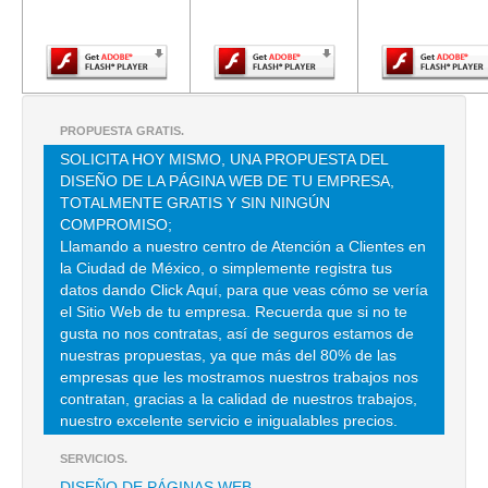
Adobe Flash
Adobe Flash
Adobe Fla
Player.
Player.
Player.
HORIZONTE ADUANAL SC
NORTE 607 3 , PENSADOR MEXICANO , C.P 15510 , VENUSTIANO
CARRANZA , DF
TEL:(55)1560-0042
PROPUESTA GRATIS.
SOLICITA HOY MISMO, UNA PROPUESTA DEL
BRANIFF AIR FREIGHT AND COMPANY SA DE CV
DISEÑO DE LA PÁGINA WEB DE TU EMPRESA,
TOTALMENTE GRATIS Y SIN NINGÚN
ALMACEN FISCALIZADO 7 INTERIOR DE LA ADUANA DEL
AEROPUERTO INTERNACIONAL DE LA CD. DE MEXICO 7 , PEÑON
COMPROMISO;
DE LOS BAÑOS , C.P 15520 , VENUSTIANO CARRANZA , DF
Llamando a nuestro centro de Atención a Clientes en
la Ciudad de México, o simplemente registra tus
TEL:(55)5785-0181
datos dando Click Aquí, para que veas cómo se vería
el Sitio Web de tu empresa. Recuerda que si no te
gusta no nos contratas, así de seguros estamos de
COMERCIO INTERNACIONAL SISTEMATIZADO SA DE CV
nuestras propuestas, ya que más del 80% de las
AEROPUERTO INTERNACIONAL CD MEXICO ALMACEN
empresas que les mostramos nuestros trabajos nos
FISCALIZADO 5 Y 6 , PEÑON DE LOS BAÑOS , C.P 15520 ,
contratan, gracias a la calidad de nuestros trabajos,
VENUSTIANO CARRANZA , DF
nuestro excelente servicio e inigualables precios.
TEL:(55)5785-7978
SERVICIOS.
DISEÑO DE PÁGINAS WEB