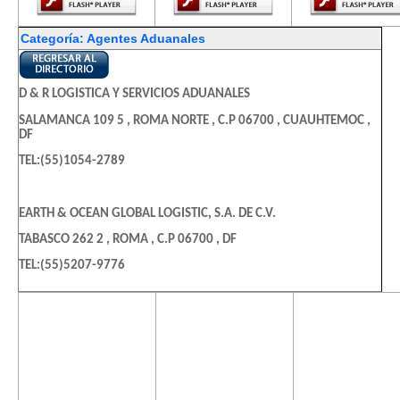
Categoría: Agentes Aduanales
D & R LOGISTICA Y SERVICIOS ADUANALES
SALAMANCA 109 5 , ROMA NORTE , C.P 06700 , CUAUHTEMOC ,
DF
TEL:(55)1054-2789
EARTH & OCEAN GLOBAL LOGISTIC, S.A. DE C.V.
TABASCO 262 2 , ROMA , C.P 06700 , DF
TEL:(55)5207-9776
El contenido de
El contenido de
El contenido
HERNANDEZ BOLAÑOS Y ASOCIADOS SC
esta página
esta página
esta págin
ANIL 571 7 , GRANJAS MEXICO , C.P 08400 , IZTACALCO , DF
requiere una
requiere una
requiere u
versión más
versión más
versión m
TEL:(55)5648-1670
reciente de
reciente de
reciente d