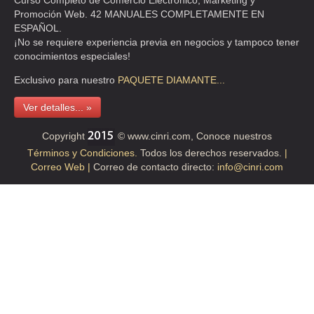
Curso Completo de Comercio Electrónico, Marketing y
Promoción Web. 42 MANUALES COMPLETAMENTE EN
ALIANZA ADUANERA DE MEXICO SC.
ESPAÑOL.
BATALLON DE SAN PARICIO 109 PISO 11 , VALLE ORIENTE , C.P
¡No se requiere experiencia previa en negocios y tampoco tener
66260 , NL
conocimientos especiales!
TEL:(800)837-2370
Exclusivo para nuestro
PAQUETE
DIAMANTE...
Ver detalles... »
AGENCIA ADUANAL AVE FENIX
ORIENTE 10 LT 10 MZA 31 , CUCHILLA DEL TESORO , C.P 07900 ,
Copyright
© www.cinri.com, Conoce nuestros
GUSTAVO A MADERO , DF
Términos y Condiciones.
Todos los derechos reservados.
|
TEL:(55)2651-7848
Correo Web |
Correo de contacto directo:
info@cinri.com
AGENCIA ADUANERA DE AMERICA EN MEXICO SC
PONIENTE 150 688 , INDUSTRIAL VALLEJO , C.P 02300 , MEXICO ,
DF
TEL:(55)8503-3200
CASTHON CARGO SA DE CV