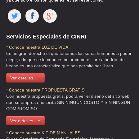
ya que solo ellos son quienes revisan este correo.
QRO
TEL:(442)291-0218
INTERSISTEMAS DE COMERCIO EXTERIOR SC
Servicios Especiales de CINRI
MIRAMAR 600 , EJIDO FLORES MAGON , C.P 89637 , TAMS
* Conoce nuestra LUZ DE VIDA.
TEL:(833)304-0470
Es un gran derecho el que tenemos los seres humanos a poder
elegir, o lo que se le conoce mejor como el libre albedrío, de
hecho es una característica que nos permite ser libres...
RED ADUANERA SC
PUERTO AEREO 10 , MOCTEZUMA 2A SECCION , C.P 15530 ,
Ver detalles... »
VENUSTIANO CARRANZA , DF
* Conoce nuestra PROPUESTA GRATIS.
TEL:(55)5785-8611
Con nuestra propuesta gratis, podrá ver el diseño del sitio web
que su empresa necesita SIN NINGÚN COSTO Y SIN NINGÚN
COMPROMISO...
STA COMEX
TUXPAN 46 302 , ROMA SUR , C.P 06760 , CUAUHTEMOC , DF
Ver detalles... »
TEL:(55)5574-9014
* Conoce nuestro KIT DE MANUALES.