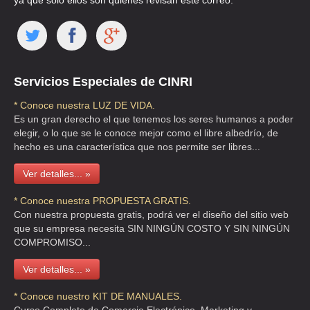
ya que solo ellos son quienes revisan este correo.
ADMINISTRACION
CLL PROTASIO TAGLE 81 , SAN MIGUEL CHAPULTEPEC I SECC
TEL:(55)5277-2610
Servicios Especiales de CINRI
ADMINISTRACION ACUARIO
* Conoce nuestra LUZ DE VIDA.
Es un gran derecho el que tenemos los seres humanos a poder
CLL JAVIER BARROS SIERRA 555 , LA LOMA SEDEC SANTA FE
elegir, o lo que se le conoce mejor como el libre albedrío, de
TEL:(55)5292-3333
hecho es una característica que nos permite ser libres...
Ver detalles... »
ADMINISTRACION ACUARIO SA DE CV
GUILLERMO GLEZ CAMARENA 800 , CIUDAD SANTA FE
* Conoce nuestra PROPUESTA GRATIS.
Con nuestra propuesta gratis, podrá ver el diseño del sitio web
TEL:(55)5292-0028
que su empresa necesita SIN NINGÚN COSTO Y SIN NINGÚN
COMPROMISO...
ADMINISTRACION ALTERNATIVA SC
Ver detalles... »
CLL MARTILLO 21 , ARTES GRAFICAS
* Conoce nuestro KIT DE MANUALES.
TEL:(55)2612-0201