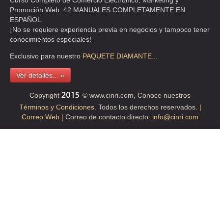
Curso Completo de Comercio Electrónico, Marketing y
Promoción Web. 42 MANUALES COMPLETAMENTE EN
ESPAÑOL.
ADMINISTRACION APLICADA
¡No se requiere experiencia previa en negocios y tampoco tener
CLL NORTE 85 529 , LIBERTAD
conocimientos especiales!
TEL:(55)5352-5162
Exclusivo para nuestro
PAQUETE
DIAMANTE...
Ver detalles... »
ADMINISTRACION APLICADA ACENTROS DE ENSEÑANZA
CLL CERRO TLAPACOYAN 9 , COPILCO UNIVERSIDAD
Copyright
© www.cinri.com, Conoce nuestros
Términos y Condiciones.
Todos los derechos reservados.
|
TEL:(55)5658-2929
Correo Web |
Correo de contacto directo:
info@cinri.com
ADMINISTRACION APLICADA ACENTROS DE ENSEÑANZA SC
CLL CERRO TLAPACOYAN 9 , COPILCO UNIVERSIDAD
TEL:(55)5658-9240
ADMINISTRACION AVANZADA SA DE CV
CLL PDTE MASARIK 101 , CHAPULTEPEC MORALES