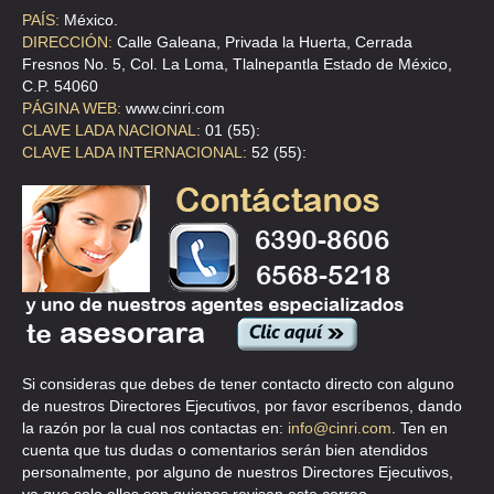
ADMICORP
PAÍS:
México.
BLV MANUEL AVILA CAMACHO 40 10 , GUARDIAS PRESIDENCIALES
DIRECCIÓN:
Calle Galeana, Privada la Huerta, Cerrada
Fresnos No. 5, Col. La Loma, Tlalnepantla Estado de México,
TEL:(55)5395-3103
C.P. 54060
PÁGINA WEB:
www.cinri.com
CLAVE LADA NACIONAL:
01 (55):
ADMICORP
CLAVE LADA INTERNACIONAL:
52 (55):
BLV MANUEL AVILA CAMACHO 40 INT 7 , EL PARQUE
TEL:(55)5580-0972
ADMINISTRACION
CLL GMO GONZALEZ CAMARENA 600 , SANTA FE
TEL:(55)5292-8706
Si consideras que debes de tener contacto directo con alguno
ADMINISTRACION
de nuestros Directores Ejecutivos, por favor escríbenos, dando
AVE JOSE MA VERTIZ 12 , DOCTORES
la razón por la cual nos contactas en:
info@cinri.com
. Ten en
cuenta que tus dudas o comentarios serán bien atendidos
TEL:(55)5588-4203
personalmente, por alguno de nuestros Directores Ejecutivos,