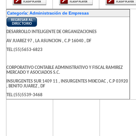
Categoría: Administración de Empresas
DESARROLLO INTELIGENTE DE ORGANIZACIONES
AV JUAREZ 97 , LA ASUNCION , C.P 16040 , DF
TEL:(55)5653-6823
CORPORATIVO CONTABLE ADMINISTRATIVO Y FISCAL RAMIREZ
MERCADO Y ASOCIADOS S.C.
INSURGENTES SUR 1409 11 , INSURGENTES MIXCOAC , C.P 03920
, BENITO JUAREZ , DF
TEL:(55)5539-3468
El contenido de
El contenido de
El contenido
esta página
esta página
esta págin
QUIMICOS INDUSTRIALES
requiere una
requiere una
requiere u
MALINALCO 82 , MARAVILLAS , C.P 57410 , NEZAHUALCOYOTL ,
versión más
versión más
versión m
MEX
reciente de
reciente de
reciente d
TEL:(55)5701-8370