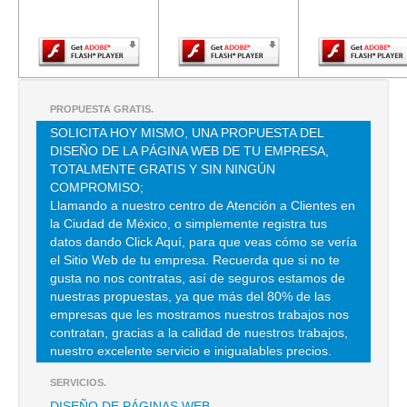
Adobe Flash
Adobe Flash
Adobe Fla
Player.
Player.
Player.
SERVICIO ADMON DE CONDOMINIOS EDI5 CINCO
CUERNAVACA 109 , CONDESA , C.P 06140 , CUAUHTEMOC , DF
TEL:(55)5212-0341
PROPUESTA GRATIS.
SOLICITA HOY MISMO, UNA PROPUESTA DEL
DISEÑO DE LA PÁGINA WEB DE TU EMPRESA,
TRESM PULIDO AUTOMOTRIZ
TOTALMENTE GRATIS Y SIN NINGÚN
TORROELLA 46 10 , DANIEL GARZA , C.P 11840 , DF
COMPROMISO;
Llamando a nuestro centro de Atención a Clientes en
TEL:(55)1457-5309
la Ciudad de México, o simplemente registra tus
datos dando Click Aquí, para que veas cómo se vería
el Sitio Web de tu empresa. Recuerda que si no te
AANTAH WIINIK
gusta no nos contratas, así de seguros estamos de
CLL MANUEL VILLALONGIN 94 , CUAUHTEMOC
nuestras propuestas, ya que más del 80% de las
empresas que les mostramos nuestros trabajos nos
TEL:(55)5535-6913
contratan, gracias a la calidad de nuestros trabajos,
nuestro excelente servicio e inigualables precios.
ABC PATRIMONIAL SA DE CV
SERVICIOS.
ARQUITECTOS 11 , CIUDAD SATELITE
DISEÑO DE PÁGINAS WEB