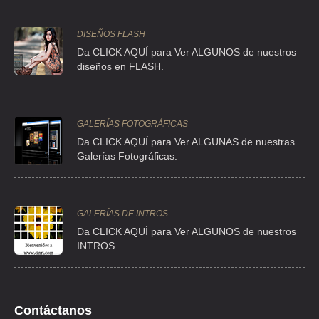
PSE DE LA REFORMA 2654 17 S/N 17 , LOMAS ALTAS
TEL:(55)5553-4665
DISEÑOS FLASH
Da CLICK AQUÍ para Ver ALGUNOS de nuestros
diseños en FLASH.
ACUÑA GUZMAN MAGDALENA
CLL JOSE MA IZAZAGA 18 , CENTRO
TEL:(55)5518-7225
GALERÍAS FOTOGRÁFICAS
Da CLICK AQUÍ para Ver ALGUNAS de nuestras
ADESCO
Galerías Fotográficas.
AVE INSURGENTES 257 10 , ROMA SUR
TEL:(55)5208-0068
GALERÍAS DE INTROS
Da
CLICK AQUÍ para Ver ALGUNOS de nuestros
ADMICON CTO SN MATEO
INTROS.
AVE ADOLFO LOPEZ MATEOS S/N , JARDINES DE SAN MATEO
TEL:(55)5363-4698
Contáctanos