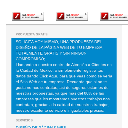
Adobe Flash
Adobe Flash
Adobe Fla
Player.
Player.
Player.
CASAS DE RECUPERACION AL SERVICIO DE LA HUMANIDAD
TEXCALATLACO 1 19 , SAN ANDRES TOTOLTEPEC , C.P 14400 , DF
TEL:(55)5849-4070
PROPUESTA GRATIS.
CLINICA VIVE
SOLICITA HOY MISMO, UNA PROPUESTA DEL
DISEÑO DE LA PÁGINA WEB DE TU EMPRESA,
PASEO DE YAHUALICA 218 , CANTERAS DE SAN JAVIER , C.P 20207
TOTALMENTE GRATIS Y SIN NINGÚN
, AGUASCALIENTES , AGS
COMPROMISO;
TEL:(449)976-2112
Llamando a nuestro centro de Atención a Clientes en
la Ciudad de México, o simplemente registra tus
datos dando Click Aquí, para que veas cómo se vería
LASER LIFE MEXICO
el Sitio Web de tu empresa. Recuerda que si no te
REFORMA LOMAS 2608 1214 , LOMAS ALTAS , C.P 11950 ,
gusta no nos contratas, así de seguros estamos de
MIGUEL HIDALGO , DF
nuestras propuestas, ya que más del 80% de las
empresas que les mostramos nuestros trabajos nos
TEL:(55)5570-3017
contratan, gracias a la calidad de nuestros trabajos,
nuestro excelente servicio e inigualables precios.
NARCONON
SERVICIOS.
CHAPULTEPEC 444 101 , ROMA , C.P 06700 , DF
DISEÑO DE PÁGINAS WEB