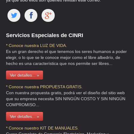
ya que solo ellos son quienes revisan este correo.
CLLE ORIENTE 178 256 , MOCTEZUMA 2A SECCION
TEL:(55)5571-7212
FUNDACION QUINTA STA MA CENTROS DE RECUPERACION
Servicios Especiales de CINRI
CLZ ERMITA IZTAPALAPA 528 2 , HEROES DE CHURUBUSCO
TEL:(55)2065-3293
* Conoce nuestra LUZ DE VIDA.
Es un gran derecho el que tenemos los seres humanos a poder
elegir, o lo que se le conoce mejor como el libre albedrío, de
FUNDACION RENACE IAP
hecho es una característica que nos permite ser libres...
CJN MONTERO 8 , CENTRO
Ver detalles... »
TEL:(55)5529-0381
* Conoce nuestra PROPUESTA GRATIS.
Con nuestra propuesta gratis, podrá ver el diseño del sitio web
INSTITUTO MEXICANO PARA LA PREVENCION Y TRATAMIENTO DE
que su empresa necesita SIN NINGÚN COSTO Y SIN NINGÚN
LA ADICCION
COMPROMISO...
CLL TAMAULIPAS 30 1 ER P , CONDESA
Ver detalles... »
TEL:(55)5211-6715
* Conoce nuestro KIT DE MANUALES.