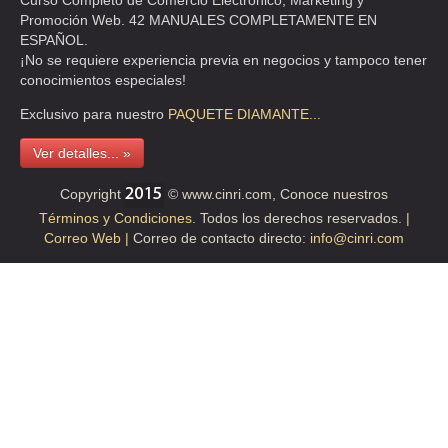
Curso Completo de Comercio Electrónico, Marketing y
INSTITUTO MEXICANO PARA LA PREVENCION Y TRATAMIENTO DE
Promoción Web. 42 MANUALES COMPLETAMENTE EN
LA ADICCION
ESPAÑOL.
CLL TAMAULIPAS 30 PISO 2 , CONDESA
¡No se requiere experiencia previa en negocios y tampoco tener
conocimientos especiales!
TEL:(55)5211-6464
Exclusivo para nuestro
PAQUETE
DIAMANTE...
INTEGRABILITY
Ver detalles... »
AVE CHAPULTEPEC 444 , OMA
Copyright
© www.cinri.com, Conoce nuestros
TEL:(55)5207-3715
Términos y Condiciones.
Todos los derechos reservados.
|
Correo Web |
Correo de contacto directo:
info@cinri.com
JUVENTUD LUZ Y ESPERANZA IAP
CLL LAGO GINEBRA 28 , CUAUHTEMOC PENSIL
TEL:(55)5203-8925
MALDONADO TAPIA RUBEN
CLL FRONTERA 166 3 , ROMA
TEL:(55)5264-4035