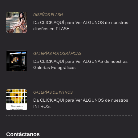
ALADID RESIDENCIA TERAPEUTICA
DISEÑOS FLASH
CLLE PUEBLA 159 201 , ROMA NORTE
Da CLICK AQUÍ para Ver ALGUNOS de nuestros
TEL:(55)5511-0073
diseños en FLASH.
CENTRO DE DESINTOXICACION Y REHABILITACION PARA EL
ALCOHOLISMO Y LA DROGADICCION SAN FRANCISCO DE ASIS
GALERÍAS FOTOGRÁFICAS
34 A 47 , SANTA ROSA
Da CLICK AQUÍ para Ver ALGUNAS de nuestras
Galerías Fotográficas.
TEL:(55)5367-2543
CENTRO DE REHABILITACION DE LAS ADICCIONES JEMA, A.C.
GALERÍAS DE INTROS
CLLE CAMINO CAMPESTRE 244 , CAMPESTRE ARAGON
Da
CLICK AQUÍ para Ver ALGUNOS de nuestros
TEL:(55)5757-8804
INTROS.
CENTRO INTEGRACION ADICTOS Y FAMILIARES
LAS FLORES 439 , FLOR DE MARIA
Contáctanos