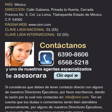
TEL:(55)5668-6838
PAÍS:
México.
DIRECCIÓN:
Calle Galeana, Privada la Huerta, Cerrada
Fresnos No. 5, Col. La Loma, Tlalnepantla Estado de México,
CHONTAL VELAZQUEZ GENARO
C.P. 54060
CLL ART 123 24 413 , CENTRO
PÁGINA WEB:
www.cinri.com
CLAVE LADA NACIONAL:
01 (55):
TEL:(55)5518-0578
CLAVE LADA INTERNACIONAL:
52 (55):
CIDAT
CLLE LUISA 92 , NATIVITAS
TEL:(55)5696-8321
CLINICA DE REHABILITACION EN ADICCIONES AJUSCO
CLL TEPAPATLACO 1 , PUEBLO SAN MIGUEL AJUSCO
Si consideras que debes de tener contacto directo con alguno
TEL:(55)1315-4693
de nuestros Directores Ejecutivos, por favor escríbenos, dando
la razón por la cual nos contactas en:
info@cinri.com
. Ten en
cuenta que tus dudas o comentarios serán bien atendidos
ESPERANZA DE VIDA
personalmente, por alguno de nuestros Directores Ejecutivos,