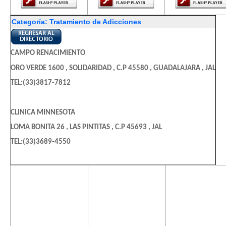
Categoría: Tratamiento de Adicciones
CAMPO RENACIMIENTO
ORO VERDE 1600 , SOLIDARIDAD , C.P 45580 , GUADALAJARA , JAL
TEL:(33)3817-7812
CLINICA MINNESOTA
LOMA BONITA 26 , LAS PINTITAS , C.P 45693 , JAL
TEL:(33)3689-4550
AID DESINTOXICACION CELULAR
El contenido de
El contenido de
El contenido
esta página
esta página
esta págin
NOGALES 32 , JARDINES DE SAN MATEO , C.P 53240 , MEXICO ,
MEX
requiere una
requiere una
requiere u
versión más
versión más
versión m
TEL:(55)5360-4133
reciente de
reciente de
reciente d